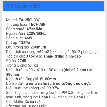
Mô tả sản phẩm
Model:
TA-250LOW
Thương hiêu:
TECH AIR
Công nghệ :
Nhật Bản
Nguồn điện:
220V/50Hz
Công suất:
46W
Cột áp:
132Pa
Lưu lượng gió:
250m3/h
Diện tích sử dụng:
<60m2
(~ khoảng 1 đến 2 phòng ngủ)
Tốc độ gió:
3 tốc độ: Thấp- trung bình-cao
Độ ồn:
27dB
Trọng lượng: 5.1 kg
Kích thước: 420 x 410 x 190 (mm) (
dài cả 2 các tai
480mm
)
Kích thước Ống gió:
Ø100mm
Dễ lắp đặt:
treo trần hoặc treo tường đều được
Hiệu suất lọc không khí:
99.97%
Số màng lọc: 4 cấp màng lọc thô
PM2.5
, màng lọc than
hoạt tính, màng lọc
Hepa
H12, màng lọc
Hepa
H13
Điều khiển: Cơ nún vặn
Sản xuất tại Trung Quốc