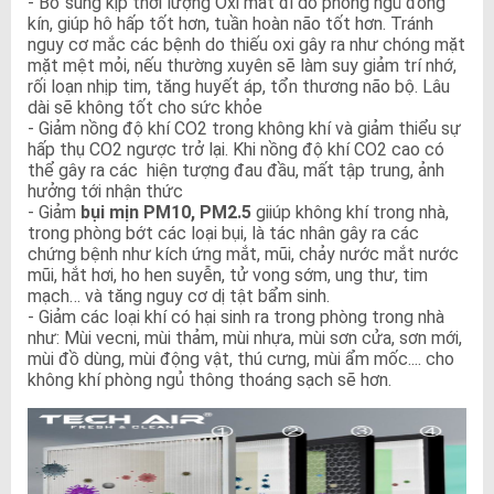
- Bổ sung kịp thời lượng Oxi mất đi do phòng ngủ đóng
kín, giúp hô hấp tốt hơn, tuần hoàn não tốt hơn. Tránh
nguy cơ mắc các bệnh do thiếu oxi gây ra như chóng mặt
mặt mệt mỏi, nếu thường xuyên sẽ làm suy giảm trí nhớ,
rối loạn nhịp tim, tăng huyết áp, tổn thương não bộ. Lâu
dài sẽ không tốt cho sức khỏe
- Giảm nồng độ khí CO2 trong không khí và giảm thiểu sự
hấp thụ CO2 ngược trở lại. Khi nồng độ khí CO2 cao có
thể gây ra các hiện tượng đau đầu, mất tập trung, ảnh
hưởng tới nhận thức
- Giảm
bụi mịn PM10, PM2.5
giiúp không khí trong nhà,
trong phòng bớt các loại bụi, là tác nhân gây ra các
chứng bệnh như kích ứng mắt, mũi, chảy nước mắt nước
mũi, hắt hơi, ho hen suyễn, tử vong sớm, ung thư, tim
mạch… và tăng nguy cơ dị tật bẩm sinh.
- Giảm các loại khí có hại sinh ra trong phòng trong nhà
như: Mùi vecni, mùi thảm, mùi nhựa, mùi sơn cửa, sơn mới,
mùi đồ dùng, mùi động vật, thú cưng, mùi ẩm mốc.... cho
không khí phòng ngủ thông thoáng sạch sẽ hơn.