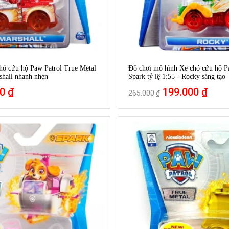
hó cứu hộ Paw Patrol True Metal
Đồ chơi mô hình Xe chó cứu hộ P
rshall nhanh nhẹn
Spark tỷ lệ 1:55 - Rocky sáng tạo
0 ₫
199.000 ₫
265.000 ₫