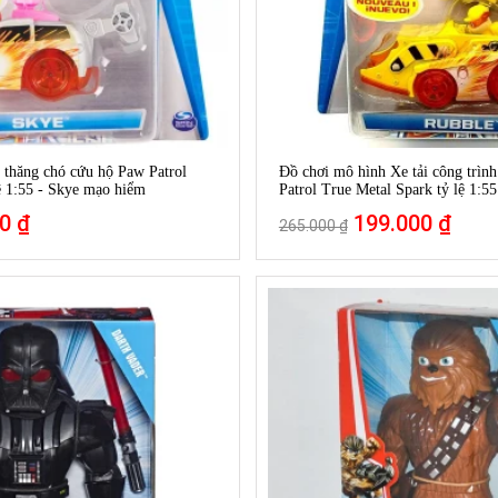
 thăng chó cứu hộ Paw Patrol
Đồ chơi mô hình Xe tải công trìn
ệ 1:55 - Skye mạo hiểm
Patrol True Metal Spark tỷ lệ 1:55
0 ₫
199.000 ₫
265.000 ₫