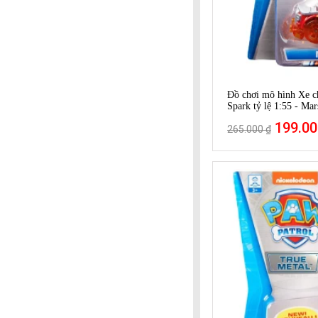
Đồ chơi mô hình Xe c
Spark tỷ lệ 1:55 - Ma
199.00
265.000 ₫