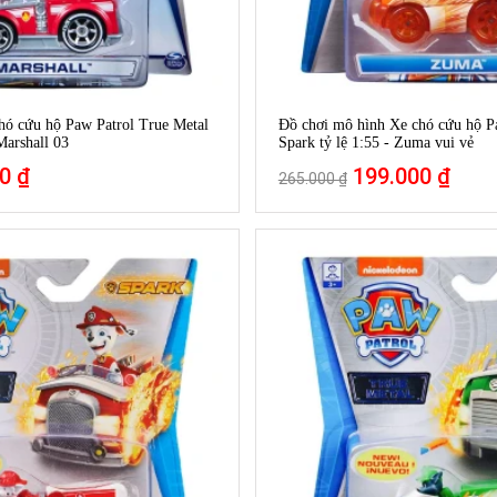
hó cứu hộ Paw Patrol True Metal
Đồ chơi mô hình Xe chó cứu hộ P
 Marshall 03
Spark tỷ lệ 1:55 - Zuma vui vẻ
0 ₫
199.000 ₫
265.000 ₫