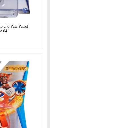
hộ chó Paw Patrol
ye 04