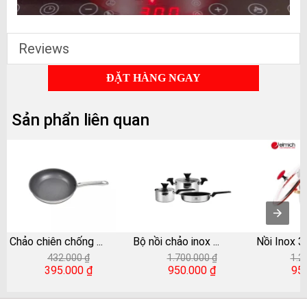
Reviews
ĐẶT HÀNG NGAY
Sản phẩn liên quan
Chảo chiên chống
...
Bộ nồi chảo inox
...
Nồi Inox 
432.000 ₫
1.700.000 ₫
1.2
395.000 ₫
950.000 ₫
95