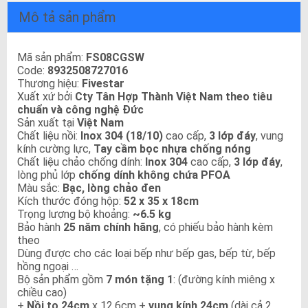
Mô tả sản phẩm
Mã sản phẩm:
FS08CGSW
Code:
8932508727016
Thương hiệu:
Fivestar
Xuất xứ bởi
Cty Tân Hợp Thành Việt Nam theo tiêu
chuẩn và công nghệ Đức
Sản xuất tại
Việt Nam
Chất liệu nồi:
Inox 304 (18/10)
cao cấp,
3 lớp đáy
, vung
kính cường lực,
Tay cầm bọc nhựa chống nóng
Chất liệu chảo chống dính:
Inox 304
cao cấp,
3 lớp đáy
,
lòng phủ lớp
chống dính không chứa PFOA
Màu sắc:
Bạc, lòng chảo đen
Kích thước đóng hộp:
52 x 35 x 18cm
Trọng lượng bộ khoảng:
~6.5 kg
Bảo hành
25 năm chính hãng
, có phiếu bảo hành kèm
theo
Dùng được cho các loại bếp như bếp gas, bếp từ, bếp
hồng ngoại …
Bộ sản phẩm gồm
7 món tặng 1
: (đường kính miêng x
chiều cao)
+
Nồi to 24cm
x 12.6cm +
vung kính 24cm
(dài cả 2