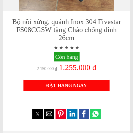
Bộ nồi xửng, quánh Inox 304 Fivestar
FS08CGSW tặng Chảo chống dính
26cm
Còn hàng
1.255.000 ₫
2.150.000 ₫
ĐẶT HÀNG NGAY