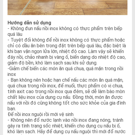
Hướng dẫn sử dụng
- Không đun nấu nồi inox không có thực phẩm trên bếp
quá lâu
- Tuyệt đối không để nồi inox không có thực phẩm hoặc
chỉ có dầu ăn bên trong đặt trên bếp quá lâu, đặc biệt là
khi bạn vặn ngọn lửa lớn, nhiệt độ cao. Làm vậy sẽ khiến
đáy nồi, chảo nhanh bị vàng ố, biến dạng do nhiệt độ cao,
giảm độ bền, khó làm sạch sau khi sử dụng.
-Giảm chế biến các món ăn quá chua, quá mặn trong nồi
inox
- Bạn không nên hoặc hạn chế nấu các món ăn quá mặn,
quá chua trong nồi inox, để muối, thực phẩm có vị chua,
tính axit cao trong nồi inox qua đêm, sẽ dễ làm bào mòn
chất liệu inox của dụng cụ nấu. Đồng thời, món ăn được
nấu với nồi đó cũng không tốt cho sức khỏe của gia đình
bạn.
Để nồi inox nguội rồi mới vệ sinh
- Không nên đổ nước lạnh vào nồi inox đang nóng, tránh
gây ra tình trạng sốc nhiệt, khiến cho dụng cụ nấu bị ố,
khó làm sạch. Hãy để dụng cụ nấu nguội thì mới đổ nước