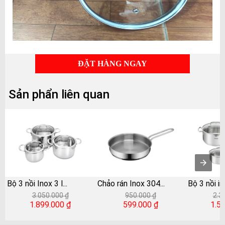
ĐẶT HÀNG NGAY
Sản phẩn liên quan
Bộ 3 nồi Inox 3 l
...
Chảo rán Inox 304
...
Bộ 3 nồi i
3.050.000 ₫
950.000 ₫
2.3
1.899.000 ₫
599.000 ₫
1.5