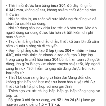
- Thành nồi được làm bằng
inox 304
, độ dày lòng nồi
0.342 mm
, không gỉ sét, không nhiễm chất độc hại vào
thức ăn.
- Nấu ăn tiện lợi, an toàn với sức khỏe người dùng và dễ
chùi rửa sau khi sử dụng.
- Nồi sử dụng nắp inox chịu lực tốt, độ bền cao. Nhờ đó,
người dùng sử dụng được lâu hơn và tiết kiệm chi phí
mua nồi mới.
- Tay cầm bằng nhựa chắc chắn, thiết kế bản lớn dễ cầm
nắm khi nấu nướng và di chuyển
- Đáy nồi phẳng cấu tạo
3 lớp (inox 304 – nhôm - inox
430
), nấu chín thức ăn nhanh, được cấu tạo 3 lớp: lớp
trong cùng là chất liệu
inox 304
bền bỉ, an toàn với người
dùng, lớp giữa là hợp kim nhôm truyền nhiệt tốt, lớp ngoài
cùng là inox 430 nhiễm từ giúp nồi dùng được trên các
loại bếp từ.
- Thiết kế quai sang trọng và hiện đại Mang đến cho
không gian bếp nhà bạn một sự hoàn hảo tuyệt vời. Sự
thiết kế tinh tế, phù hợp với mọi gia đình.
- Thích hợp với tất cả loại bếp: bếp ga, bếp hồng ngoại và
bếp từ.
- Bộ gồm 3 nồi đa sử dụng, với
Nồi lớn 24 (5L)
luộc gà
nguyên con khoảng
1.5 ~ 1.8 kg.