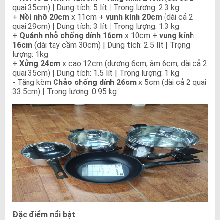
quai 35cm) | Dung tích: 5 lít | Trọng lượng: 2.3 kg
+
Nồi nhỡ 20cm
x 11cm +
vunh kính 20cm
(dài cả 2
quai 29cm) | Dung tích: 3 lít | Trọng lượng: 1.3 kg
+
Quánh nhỏ chống dính 16cm
x 10cm +
vung kính
16cm
(dài tay cầm 30cm) | Dung tích: 2.5 lít | Trọng
lượng: 1kg
+
Xửng 24cm
x cao 12cm (dương 6cm, âm 6cm, dài cả 2
quai 35cm) | Dung tích: 1.5 lít | Trọng lượng: 1 kg
- Tặng kèm
Chảo chống dính 26cm
x 5cm (dài cả 2 quai
33.5cm) | Trọng lượng: 0.95 kg
Đặc điểm nổi bật