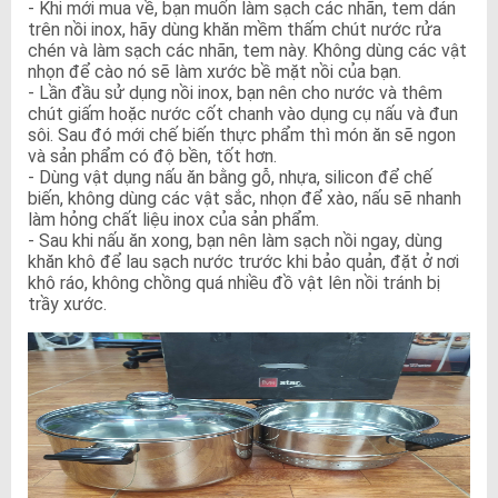
- Khi mới mua về, bạn muốn làm sạch các nhãn, tem dán
trên nồi inox, hãy dùng khăn mềm thấm chút nước rửa
chén và làm sạch các nhãn, tem này. Không dùng các vật
nhọn để cào nó sẽ làm xước bề mặt nồi của bạn.
- Lần đầu sử dụng nồi inox, bạn nên cho nước và thêm
chút giấm hoặc nước cốt chanh vào dụng cụ nấu và đun
sôi. Sau đó mới chế biến thực phẩm thì món ăn sẽ ngon
và sản phẩm có độ bền, tốt hơn.
- Dùng vật dụng nấu ăn bằng gỗ, nhựa, silicon để chế
biến, không dùng các vật sắc, nhọn để xào, nấu sẽ nhanh
làm hỏng chất liệu inox của sản phẩm.
- Sau khi nấu ăn xong, bạn nên làm sạch nồi ngay, dùng
khăn khô để lau sạch nước trước khi bảo quản, đặt ở nơi
khô ráo, không chồng quá nhiều đồ vật lên nồi tránh bị
trầy xước.