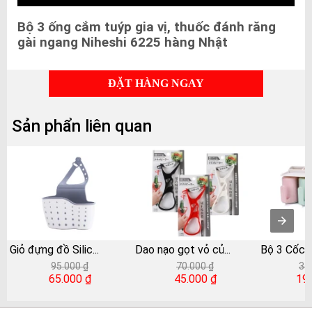
Bộ 3 ống cắm tuýp gia vị, thuốc đánh răng
gài ngang Niheshi 6225 hàng Nhật
ĐẶT HÀNG NGAY
Sản phẩn liên quan
Giỏ đựng đồ Silic
...
Dao nạo gọt vỏ củ
...
Bộ 3 Cốc
95.000 ₫
70.000 ₫
35
65.000 ₫
45.000 ₫
19