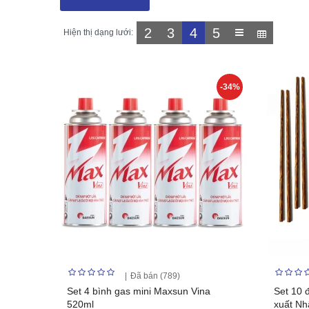
2
3
4
5
Hiện thị dạng lưới:
-34%
Đã bán (789)
Set 4 bình gas mini Maxsun Vina
Set 10 
520ml
xuất Nh