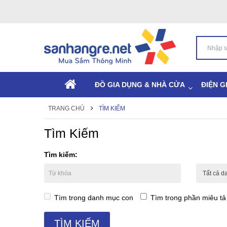
ĐỒ GIA DỤNG & NHÀ CỬA
ĐIỆN G
TRANG CHỦ
TÌM KIẾM
Tìm Kiếm
Tìm kiếm:
Tìm trong danh mục con
Tìm trong phần miêu t