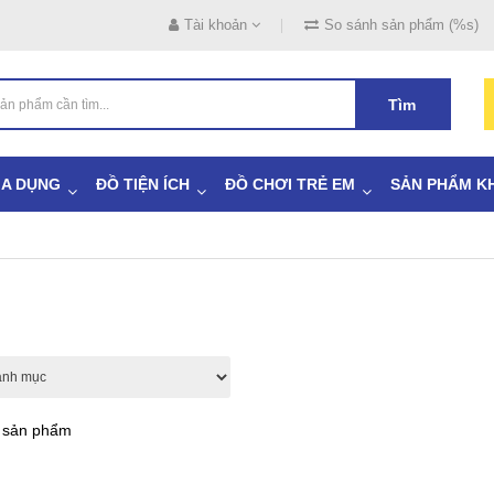
Tài khoản
So sánh sản phẩm (%s)
Tìm
IA DỤNG
ĐỒ TIỆN ÍCH
ĐỒ CHƠI TRẺ EM
SẢN PHẨM K
ả sản phẩm