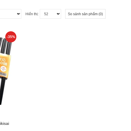
Hiển thị:
So sánh sản phẩm (0)
-35%
kisai