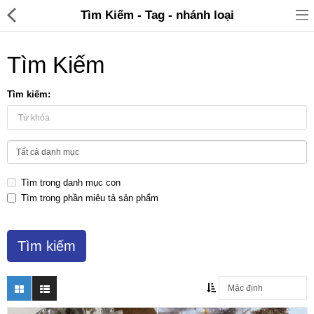
Tìm Kiếm - Tag - nhánh loại
Tìm Kiếm
Tìm kiếm:
Đồ gia dụng & Nhà cửa
Điện gia dụng
Tìm trong danh mục con
Đồ tiện ích
Tìm trong phần miêu tả sản phẩm
Đồ chơi trẻ em
Sản phẩm khác
Thương hiệu
Tin tức