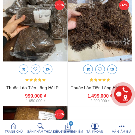
-39%
-32%
So sánh sản
Yêu thích (0)
phẩm (%s)
Hotline:
0816 505 655
Tải App SanHangRe nhận Quà
Thuốc Lào Tiên Lãng Hải Phòng Hàng Êm Say - Giá Bán 1kg
Thuốc Lào Tiên Lãng Hải Phòng Loại Cao Cấp - Giá Bán 1kg
999.000 ₫
1.499.000 ₫
1.650.000 ₫
2.200.000 ₫
-35%
0
TRANG CHỦ
SẢN PHẨM THỎA ĐIỀU KIỆN TÌM KIẾM
GIỎ HÀNG
TÀI KHOẢN
MÃ GIẢM GIÁ