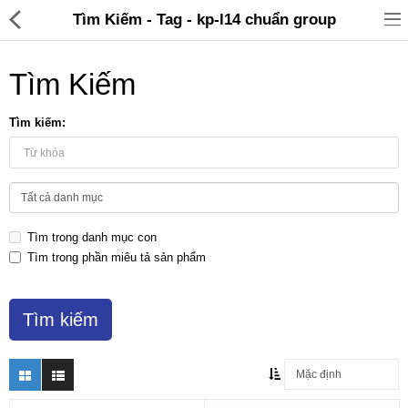
Tìm Kiếm - Tag - kp-l14 chuẩn group
Tìm Kiếm
Tìm kiếm:
Đồ gia dụng & Nhà cửa
Điện gia dụng
Tìm trong danh mục con
Đồ tiện ích
Tìm trong phần miêu tả sản phẩm
Đồ chơi trẻ em
Sản phẩm khác
Thương hiệu
Tin tức