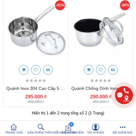
-41%
-36%
So sánh sản
Yêu thích (0)
phẩm (%s)
Hotline:
0816 505 655
Tải App SanHangRe nhận Quà
Quánh Inox 304 Cao Cấp 5 Đáy Kalpen Lermat Size 16cm Chuẩn Đức
Quánh Chống Dính Inox 304 Đáy 5 Lớp Kalpen Lermat Size 14cm Chuẩn Đức
295.000 ₫
290.000 ₫
499.000 ₫
455.000 ₫
Hiển thị 1 đến 2 trong tổng số 2 (1 Trang)
0
TRANG CHỦ
SẢN PHẨM THỎA ĐIỀU KIỆN TÌM KIẾM
GIỎ HÀNG
TÀI KHOẢN
MÃ GIẢM GIÁ