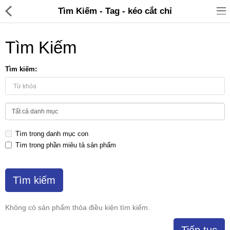
Tìm Kiếm - Tag - kéo cắt chỉ
Tìm Kiếm
Tìm kiếm:
Đồ gia dụng & Nhà cửa
Điện gia dụng
Tìm trong danh mục con
Đồ tiện ích
Tìm trong phần miêu tả sản phẩm
Đồ chơi trẻ em
Sản phẩm khác
Thương hiệu
Không có sản phẩm thỏa điều kiện tìm kiếm.
Tin tức