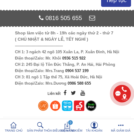
Tiếp tục
So sánh sản
Yêu thích (0)
0816 505 655
phẩm (%s)
Shop làm việc từ 8h - 19h các ngày thứ 2 - thứ 7
Hotline:
0816 505 655
( CHỦ NHẬT & NGÀY LỄ, TẾT NGHỈ )
Tải App SanHangRe nhận Quà
----------------------------------------
CH 1: 3 ngách 42 ngõ 105 Xuân La, P. Xuân Đỉnh, Hà Nội
Điện thoại/Zalo: Mr. Khôi
0936 515 922
CH 2: 245 Đại lộ Tôn Đức Thắng, P. An Hải, Hải Phòng
Điện thoại/Zalo: Mrs.Trang
0904 537 199
CH 3: 81 ngõ 1 Tập thể 75, Xã Hoài Đức, Hà Nội
Điện thoại/Zalo: Mrs.Dương
0986 588 655
Liên kết
0
TRANG CHỦ
SẢN PHẨM THỎA ĐIỀU KIỆN TÌM KIẾM
GIỎ HÀNG
TÀI KHOẢN
MÃ GIẢM GIÁ