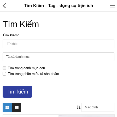
Tìm Kiếm - Tag - dụng cụ tiện ích
Tìm Kiếm
Tìm kiếm:
Đồ gia dụng & Nhà cửa
Điện gia dụng
Tìm trong danh mục con
Đồ tiện ích
Tìm trong phần miêu tả sản phẩm
Đồ chơi trẻ em
Sản phẩm khác
Thương hiệu
Tin tức