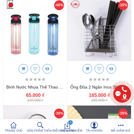
-46%
-35%
So sánh sản
Yêu thích (0)
phẩm (%s)
Hotline:
0816 505 655
Tải App SanHangRe nhận Quà
Bình Nước Nhựa Thể Thao Lovene - Dong Hwa (730ml) DHXL-1715
Ống Đũa 2 Ngăn Inox 304 Lyncen Siêu Chịu Lực Dính Tường - Hàng Xuất Nhật
65.000 ₫
165.000 ₫
120.000 ₫
255.000 ₫
-30%
-35%
0
TRANG CHỦ
SẢN PHẨM THỎA ĐIỀU KIỆN TÌM KIẾM
GIỎ HÀNG
TÀI KHOẢN
MÃ GIẢM GIÁ