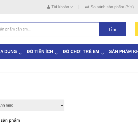
Tài khoản
So sánh sản phẩm (%s)
Tìm
IA DỤNG
ĐỒ TIỆN ÍCH
ĐỒ CHƠI TRẺ EM
SẢN PHẨM K
ả sản phẩm