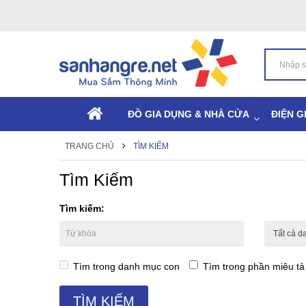
ĐỒ GIA DỤNG & NHÀ CỬA
ĐIỆN G
TRANG CHỦ
TÌM KIẾM
Tìm Kiếm
Tìm kiếm:
Tìm trong danh mục con
Tìm trong phần miêu t