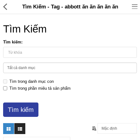
Tìm Kiếm - Tag - abbott ăn ăn ăn ăn ăn
Tìm Kiếm
Tìm kiếm:
Đồ gia dụng & Nhà cửa
Điện gia dụng
Tìm trong danh mục con
Đồ tiện ích
Tìm trong phần miêu tả sản phẩm
Đồ chơi trẻ em
Sản phẩm khác
Thương hiệu
Tin tức