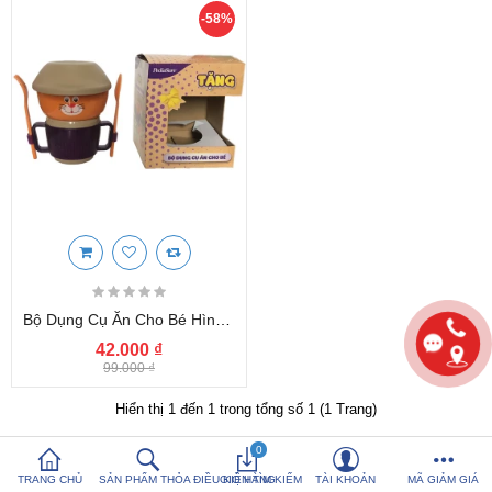
-58%
So sánh sản
Yêu thích (0)
phẩm (%s)
Hotline:
0816 505 655
Tải App SanHangRe nhận Quà
Bộ Dụng Cụ Ăn Cho Bé Hình Chú Mèo Quà Tặng Từ Pediasure
42.000 ₫
99.000 ₫
Hiển thị 1 đến 1 trong tổng số 1 (1 Trang)
0
TRANG CHỦ
SẢN PHẨM THỎA ĐIỀU KIỆN TÌM KIẾM
GIỎ HÀNG
TÀI KHOẢN
MÃ GIẢM GIÁ