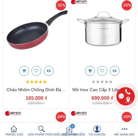
-31%
-33%
So sánh sản
Yêu thích (0)
phẩm (%s)
Hotline:
0816 505 655
Tải App SanHangRe nhận Quà
Chảo Nhôm Chống Dính Đáy Từ 20cm Elmich EL40020 Chính Hãng
Nồi Inox Cao Cấp 3 Lớp Đáy Liền Elmich Tri-Max 18cm EL3732
165.000 ₫
699.000 ₫
239.000 ₫
1.039.000 ₫
-20%
-33%
0
TRANG CHỦ
SẢN PHẨM THỎA ĐIỀU KIỆN TÌM KIẾM
GIỎ HÀNG
TÀI KHOẢN
MÃ GIẢM GIÁ