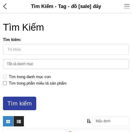
Tìm Kiếm - Tag - đồ [sale] đáy
Tìm Kiếm
Tìm kiếm:
Đồ gia dụng & Nhà cửa
Điện gia dụng
Tìm trong danh mục con
Đồ tiện ích
Tìm trong phần miêu tả sản phẩm
Đồ chơi trẻ em
Sản phẩm khác
Thương hiệu
Tin tức