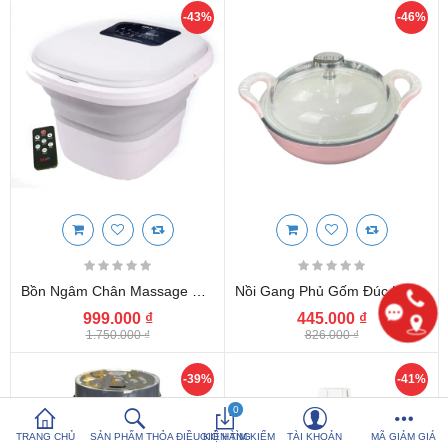
-43%
-46%
So sánh sản
Yêu thích (0)
phẩm (%s)
Hotline:
0816 505 655
Tải App SanHangRe nhận Quà
Bồn Ngâm Chân Massage Tự Động SEKA SKG245 Gấp Gọn, Có Khiển Từ Xa
Nồi Gang Phủ Gốm Đúc Liền Seka SKG420 Size 20cm Đáy Từ
999.000 ₫
445.000 ₫
1.750.000 ₫
826.000 ₫
-39%
-41%
0
TRANG CHỦ
SẢN PHẨM THỎA ĐIỀU KIỆN TÌM KIẾM
GIỎ HÀNG
TÀI KHOẢN
MÃ GIẢM GIÁ