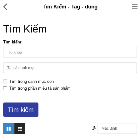
Tìm Kiếm - Tag - dụng
Tìm Kiếm
Tìm kiếm:
Đồ gia dụng & Nhà cửa
Điện gia dụng
Tìm trong danh mục con
Đồ tiện ích
Tìm trong phần miêu tả sản phẩm
Đồ chơi trẻ em
Sản phẩm khác
Thương hiệu
Tin tức