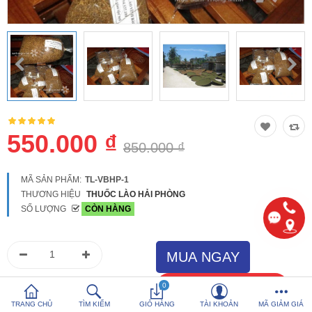
So sánh
Yêu thích (0)
Hotline:
0816 505 655
Tải App SanHangRe nhận Quà
550.000 ₫
850.000 ₫
MÃ SẢN PHẨM:
TL-VBHP-1
THƯƠNG HIỆU
THUỐC LÀO HẢI PHÒNG
SỐ LƯỢNG
CÒN HÀNG
0
TRANG CHỦ
TÌM KIẾM
GIỎ HÀNG
TÀI KHOẢN
MÃ GIẢM GIÁ