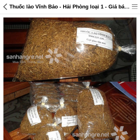
Thuốc lào Vĩnh Bảo - Hải Phòng loại 1 - Giá bán 1kg - 550,000 | Sanhangre
Đồ gia dụng & Nhà cửa
Điện gia dụng
Đồ tiện ích
Đồ chơi trẻ em
Sản phẩm khác
Thương hiệu
Tin tức