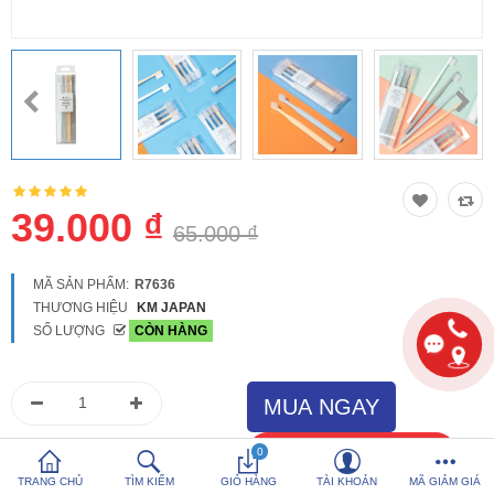
So sánh
Yêu thích (0)
Hotline:
0816 505 655
Tải App SanHangRe nhận Quà
39.000 ₫
65.000 ₫
MÃ SẢN PHẨM:
R7636
THƯƠNG HIỆU
KM JAPAN
SỐ LƯỢNG
CÒN HÀNG
0
TRANG CHỦ
TÌM KIẾM
GIỎ HÀNG
TÀI KHOẢN
MÃ GIẢM GIÁ