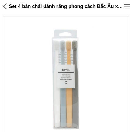
Set 4 bàn chải đánh răng phong cách Bắc Âu xuất Nhật R7636 - 39,000 | Sanhangre
Đồ gia dụng & Nhà cửa
Điện gia dụng
Đồ tiện ích
Đồ chơi trẻ em
Sản phẩm khác
Thương hiệu
Tin tức