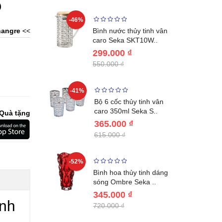
)
-46%
-40%
Lumias LK24-
angre
<<
Bình nước thủy tinh vân
ất 20..
caro Seka SKT10W..
299.000 ₫
550.000 ₫
-41%
-32%
ng vùng cổ,
Bộ 6 cốc thủy tinh vân
 Nhật..
caro 350ml Seka S..
Quà tặng
365.000 ₫
615.000 ₫
-52%
-28%
ệt Inox 304
Bình hoa thủy tinh dáng
BL221..
sóng Ombre Seka ..
345.000 ₫
ành
720.000 ₫