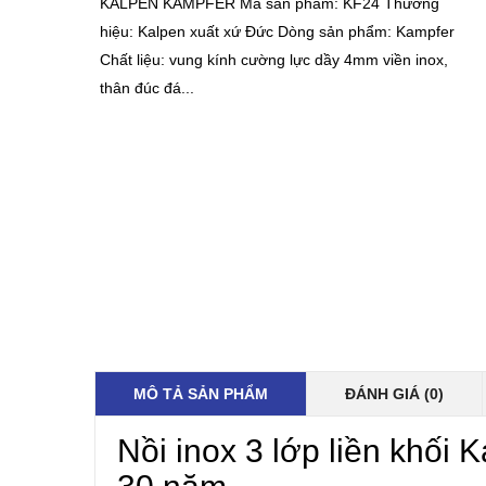
KALPEN KAMPFER Mã sản phẩm: KF24 Thương
hiệu: Kalpen xuất xứ Đức Dòng sản phẩm: Kampfer
Chất liệu: vung kính cường lực dầy 4mm viền inox,
thân đúc đá...
MÔ TẢ SẢN PHẨM
ĐÁNH GIÁ (0)
Nồi inox 3 lớp liền khối