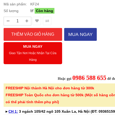
Mã sản phẩm:
KF24
Số lượng
Còn hàng
Sale Mừng Đại Lễ 30/4-01/5: CHÀO HÈ
Hướng dẫn sử dụng và cá
2026 Siêu giảm tới 40% tại Sanhangre
Máy hút bụi không dây 
Việt Nam
JET™ VS15A6031R1/SV
MUA NGAY
THÔNG BÁO CHÍNH THỨC TỪ
Để sử dụng máy hút bụi khôn
SANHANGRECăn cứ vào tình hình thời tiết
hiệu quả, bạn cần lắp ráp đúng
MUA NGAY
nắng nóng gia tăng trên toàn quốc,Că..
đầu hút và ch..
Giao Tận Nơi Hoặc Nhận Tại Cửa
Hàng
Chi tiết
0986 588 655
Hoặc gọi
để đư
FREESHIP Nội thành Hà Nội cho đơn hàng từ 300k
-46%
-46%
Bình thủy tinh cao cấp
Kéo cắt gà I
FREESHIP Toàn Quốc cho đơn hàng từ 500k (Một số hàng cồ
vân lưới dập nổi ..
24.5cm Kalp
có thể phải tính thêm phụ phí)
299.000 ₫
189.000 ₫
►
CH 1:
3 ngách 105/42 ngõ 105 Xuân La, Hà Nội (ĐT:
550.000 ₫
350.000 ₫
09365159