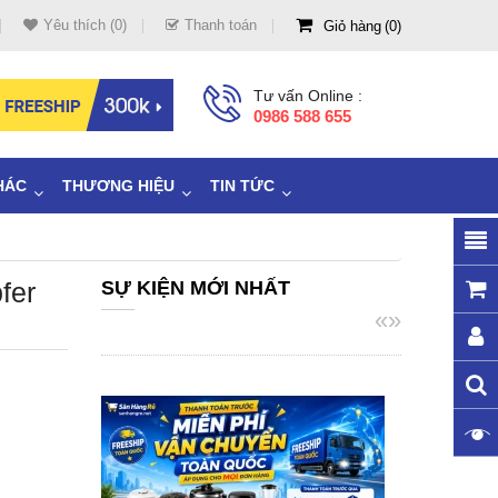
Yêu thích (0)
Thanh toán
Giỏ hàng
0
Tư vấn Online :
0986 588 655
HÁC
THƯƠNG HIỆU
TIN TỨC
fer
SỰ KIỆN MỚI NHẤT
«
»