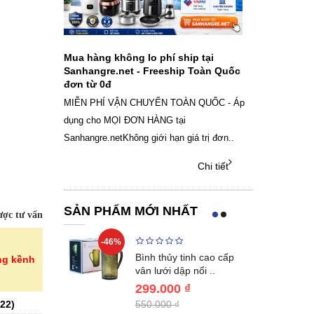
ch sạc pin
Mua hàng không lo phí ship tại
Sale Mừng Đ
SAMSUNG
Sanhangre.net - Freeship Toàn Quốc
2026 Siêu gi
đơn từ 0đ
Việt Nam
g dây Samsung
MIỄN PHÍ VẬN CHUYỂN TOÀN QUỐC - Áp
THÔNG BÁO 
 phụ kiện, chọn
dụng cho MỌI ĐƠN HÀNG tại
SANHANGRECăn 
Sanhangre.netKhông giới hạn giá trị đơn..
nắng nóng gia 
Chi tiết
Chi tiết
SẢN PHẨM MỚI NHẤT
ợc tư vấn
-46%
-46%
nox cao cấp
Bình thủy tinh cao cấp
ng kềnh
en KN..
vân lưới dập nổi ..
299.000 ₫
22
)
550.000 ₫