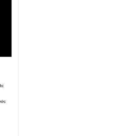
bị
ước