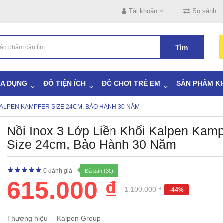
Tài khoản
So sánh
Tìm
IA DỤNG
ĐỒ TIỆN ÍCH
ĐỒ CHƠI TRẺ EM
SẢN PHẨM K
 KALPEN KAMPFER SIZE 24CM, BẢO HÀNH 30 NĂM
Nồi Inox 3 Lớp Liền Khối Kalpen Kamp
Size 24cm, Bảo Hành 30 Năm
0 đánh giá
Đã bán (30)
615.000 ₫
1.100.000 ₫
-44%
Thương hiệu
Kalpen Group