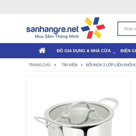
ĐỒ GIA DỤNG & NHÀ CỬA
ĐIỆN G
TRANG CHỦ
TÌM KIẾM
NỒI INOX 3 LỚP LIỀN KHỐI