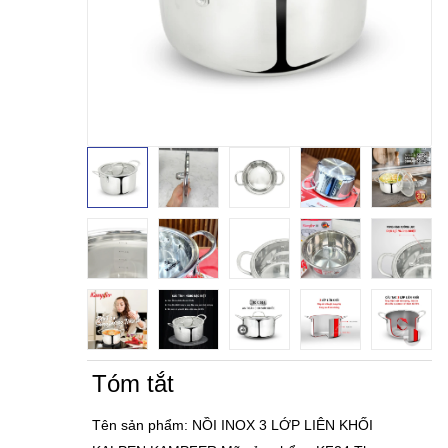
Tóm tắt
Tên sản phẩm: NỒI INOX 3 LỚP LIÊN KHỐI