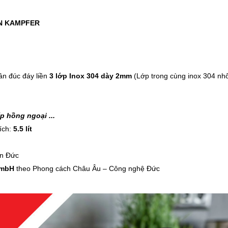
-46%
-32%
Bồn ngâm chân massage
Bình đựng n
EN KAMPFER
tự động Kalpen G20..
nhiệt Inox 3
1.890.000 ₫
399.000 ₫
3.500.000 ₫
589.000 ₫
ân đúc đáy liền
3 lớp Inox 304 dày 2mm
(Lớp trong cùng inox 304 nh
-37%
-22%
Cân điện tử nhà bếp
Bình ủ cháo 
Inox Kalpen T5 tải t..
Inox 304 Le
p hồng ngoại ...
189.000 ₫
329.000 ₫
ích:
5.5 lít
300.000 ₫
420.000 ₫
ẩn Đức
GmbH
theo Phong cách Châu Âu – Công nghệ Đức