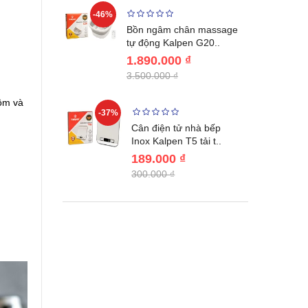
-46%
-32%
ước giữ
Bồn ngâm chân massage
04 Lebenl..
tự động Kalpen G20..
1.890.000 ₫
3.500.000 ₫
ôm và
-37%
-22%
giữ nhiệt
Cân điện tử nhà bếp
benlang..
Inox Kalpen T5 tải t..
189.000 ₫
300.000 ₫