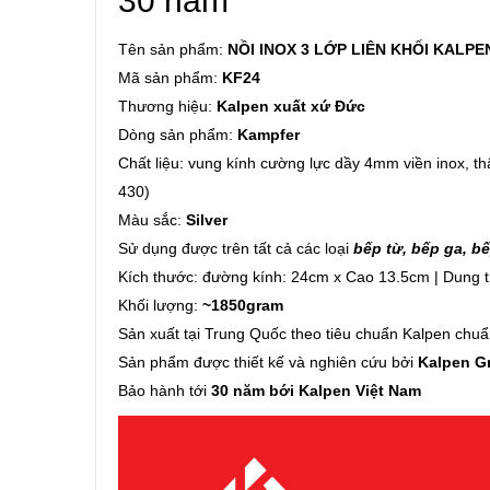
30 năm
Tên sản phẩm:
NỒI INOX 3 LỚP LIÊN KHỐI KALP
Mã sản phẩm:
KF24
Thương hiệu:
Kalpen xuất xứ Đức
Dòng sản phẩm:
Kampfer
Chất liệu: vung kính cường lực dầy 4mm viền inox, th
430)
Màu sắc:
Silver
Sử dụng được trên tất cả các loại
bếp từ, bếp ga, bế
Kích thước: đường kính: 24cm x Cao 13.5cm | Dung t
Khối lượng:
~1850gram
Sản xuất tại Trung Quốc theo tiêu chuẩn Kalpen chu
Sản phẩm được thiết kế và nghiên cứu bởi
Kalpen 
Bảo hành tới
30 năm bới Kalpen Việt Nam