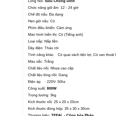
Lòng Nồi:
Siêu Chống Dính
Chức năng giữ ấm: 12 - 24 giờ
Chế độ nấu: Đa dạng
Hẹn giờ nấu: Có
Phím điều khiển: Cảm ứng
Màn hình hiển thị: Có (Tiếng anh)
Loại nắp: Nắp liền
Dây điện: Tháo rời
Tính năng khác Có quai xách tiện lợi, Có van thoát 
Màu sắc: Trắng
Chất liệu nồi: Nhựa cao cấp
Chất liệu lòng nồi: Gang
Điện áp : 220V- 50hz
Công suất:
800W
Trọng lượng: 3kg
Kích thước nồi: 25 x 20 x 20cm
Kích thước đóng hộp: 35 x 30 x 30cm
Thương hiệu:
TEFAL - Cộng hòa Pháp