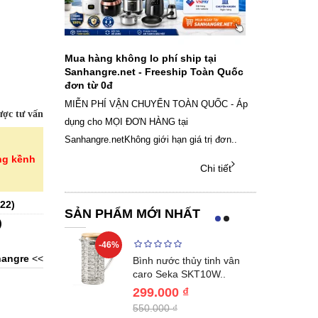
ch sạc pin
Mua hàng không lo phí ship tại
Sale Mừng Đ
SAMSUNG
Sanhangre.net - Freeship Toàn Quốc
2026 Siêu gi
đơn từ 0đ
Việt Nam
g dây Samsung
MIỄN PHÍ VẬN CHUYỂN TOÀN QUỐC - Áp
THÔNG BÁO 
ợc tư vấn
 phụ kiện, chọn
dụng cho MỌI ĐƠN HÀNG tại
SANHANGRECăn 
Sanhangre.netKhông giới hạn giá trị đơn..
nắng nóng gia 
ng kềnh
Chi tiết
Chi tiết
22
)
SẢN PHẨM MỚI NHẤT
)
-46%
-40%
angre
<<
Lumias LK24-
Bình nước thủy tinh vân
ất 20..
caro Seka SKT10W..
299.000 ₫
550.000 ₫