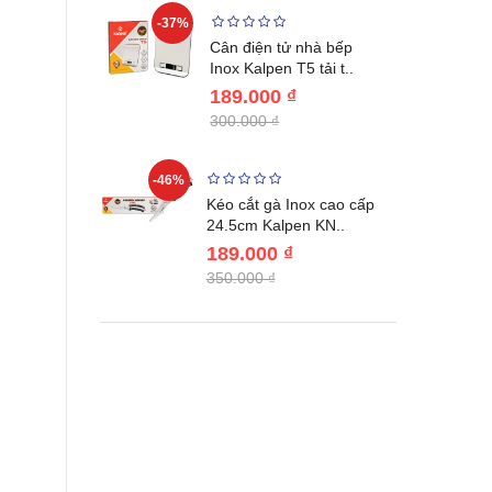
-37%
-22%
giữ nhiệt
Cân điện tử nhà bếp
benlang..
Inox Kalpen T5 tải t..
189.000 ₫
300.000 ₫
-46%
-46%
én WAI
Kéo cắt gà Inox cao cấp
Nhật Bản c..
24.5cm Kalpen KN..
189.000 ₫
350.000 ₫