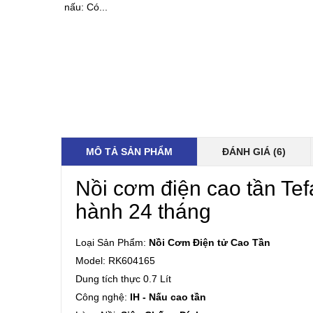
nấu: Có...
MÔ TẢ SẢN PHẨM
ĐÁNH GIÁ (6)
Nồi cơm điện cao tần Tef
hành 24 tháng
Loại Sản Phẩm:
Nồi Cơm Điện tử Cao Tần
Model: RK604165
Dung tích thực 0.7 Lít
Công nghệ:
IH - Nấu cao tần