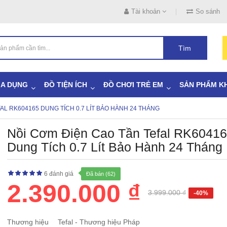
Tài khoản
So sánh
Tìm
IA DỤNG
ĐỒ TIỆN ÍCH
ĐỒ CHƠI TRẺ EM
SẢN PHẨM K
AL RK604165 DUNG TÍCH 0.7 LÍT BẢO HÀNH 24 THÁNG
Nồi Cơm Điện Cao Tần Tefal RK6041
Dung Tích 0.7 Lít Bảo Hành 24 Tháng
6 đánh giá
Đã bán (62)
2.390.000 ₫
3.999.000 ₫
-40%
Thương hiệu
Tefal - Thương hiệu Pháp