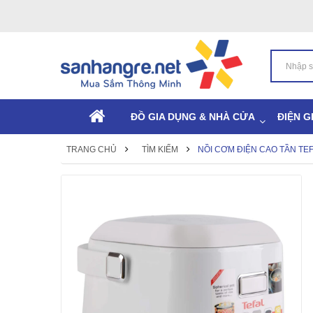
ĐỒ GIA DỤNG & NHÀ CỬA
ĐIỆN G
TRANG CHỦ
TÌM KIẾM
NỒI CƠM ĐIỆN CAO TẦN TEF