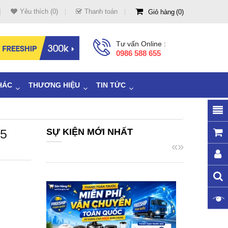
Yêu thích (0)
Thanh toán
Giỏ hàng
0
Tư vấn Online :
0986 588 655
HÁC
THƯƠNG HIỆU
TIN TỨC
65
SỰ KIỆN MỚI NHẤT
«
»