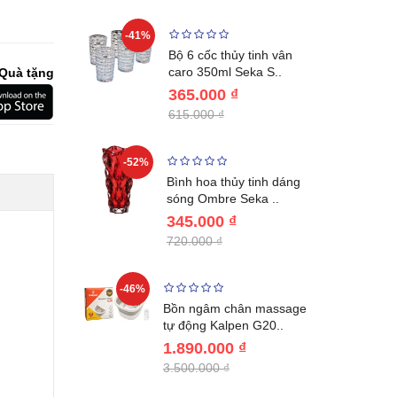
-41%
-32%
ng vùng cổ,
Bộ 6 cốc thủy tinh vân
 Nhật..
caro 350ml Seka S..
Quà tặng
365.000 ₫
615.000 ₫
-52%
-28%
ệt Inox 304
Bình hoa thủy tinh dáng
BL221..
sóng Ombre Seka ..
345.000 ₫
720.000 ₫
-46%
-32%
ước giữ
Bồn ngâm chân massage
04 Lebenl..
tự động Kalpen G20..
1.890.000 ₫
3.500.000 ₫