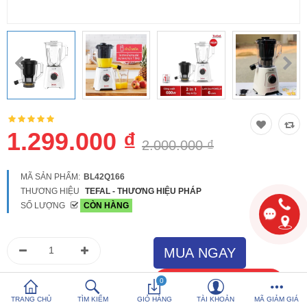
So sánh
Yêu thích (0)
Hotline:
0816 505 655
Tải App SanHangRe nhận Quà
1.299.000 ₫
2.000.000 ₫
MÃ SẢN PHẨM:
BL42Q166
THƯƠNG HIỆU
TEFAL - THƯƠNG HIỆU PHÁP
SỐ LƯỢNG
CÒN HÀNG
0
TRANG CHỦ
TÌM KIẾM
GIỎ HÀNG
TÀI KHOẢN
MÃ GIẢM GIÁ