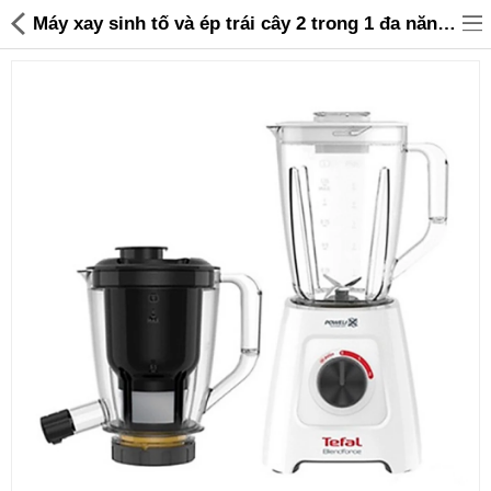
Máy xay sinh tố và ép trái cây 2 trong 1 đa năng Tefal BL42Q166 dung tích 1.25L - 1,299,000 | Sanhangre
Đồ gia dụng & Nhà cửa
Điện gia dụng
Đồ tiện ích
Đồ chơi trẻ em
Sản phẩm khác
Thương hiệu
Tin tức