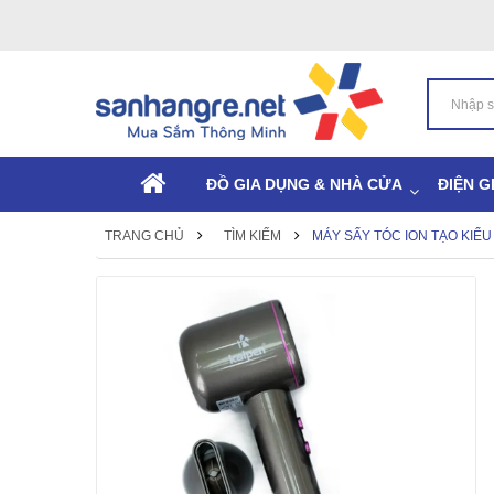
ĐỒ GIA DỤNG & NHÀ CỬA
ĐIỆN G
TRANG CHỦ
TÌM KIẾM
MÁY SẤY TÓC ION TẠO KIỂ