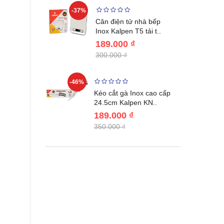
-37%
-22%
giữ nhiệt
Cân điện tử nhà bếp
benlang..
Inox Kalpen T5 tải t..
189.000 ₫
300.000 ₫
-46%
-46%
én WAI
Kéo cắt gà Inox cao cấp
Nhật Bản c..
24.5cm Kalpen KN..
189.000 ₫
350.000 ₫