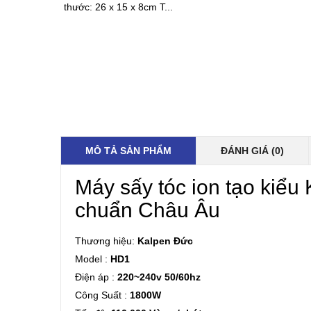
thước: 26 x 15 x 8cm T...
MÔ TẢ SẢN PHẨM
ĐÁNH GIÁ (0)
Máy sấy tóc ion tạo kiể
chuẩn Châu Âu
Thương hiệu:
Kalpen Đức
Model :
HD1
Điện áp :
220~240v 50/60hz
Công Suất :
1800W