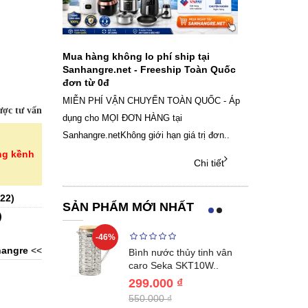
ch sạc pin
Mua hàng không lo phí ship tại
Sale Mừng Đ
SAMSUNG
Sanhangre.net - Freeship Toàn Quốc
2026 Siêu gi
đơn từ 0đ
Việt Nam
g dây Samsung
MIỄN PHÍ VẬN CHUYỂN TOÀN QUỐC - Áp
THÔNG BÁO 
ợc tư vấn
 phụ kiện, chọn
dụng cho MỌI ĐƠN HÀNG tại
SANHANGRECăn 
Sanhangre.netKhông giới hạn giá trị đơn..
nắng nóng gia 
ng kềnh
Chi tiết
Chi tiết
22
)
SẢN PHẨM MỚI NHẤT
)
-46%
-40%
angre
<<
Lumias LK24-
Bình nước thủy tinh vân
ất 20..
caro Seka SKT10W..
299.000 ₫
550.000 ₫