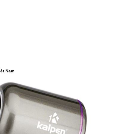
-37%
-22%
Cân điện tử nhà bếp
Bình ủ cháo 
Inox Kalpen T5 tải t..
Inox 304 Le
189.000 ₫
329.000 ₫
300.000 ₫
420.000 ₫
-46%
-46%
Kéo cắt gà Inox cao cấp
Nước rửa ch
24.5cm Kalpen KN..
Rookie-V 2L 
189.000 ₫
105.000 ₫
iệt Nam
350.000 ₫
195.000 ₫