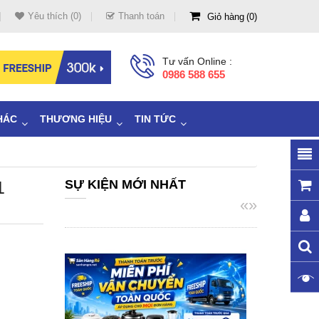
Yêu thích (0)
Thanh toán
Giỏ hàng
0
Tư vấn Online :
0986 588 655
HÁC
THƯƠNG HIỆU
TIN TỨC
1
SỰ KIỆN MỚI NHẤT
«
»