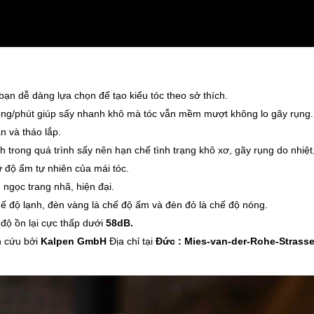
 bạn dễ dàng lựa chọn để tạo kiểu tóc theo sở thích.
vòng/phút giúp sấy nhanh khô mà tóc vẫn mềm mượt không lo gãy rụng.
n và tháo lắp.
h trong quá trình sấy nên hạn chế tình trạng khô xơ, gãy rụng do nhiệt
ữ độ ẩm tự nhiên của mái tóc.
 ngọc trang nhã, hiện đại.
chế độ lạnh, đèn vàng là chế độ ấm và đèn đỏ là chế độ nóng.
độ ồn lại cực thấp dưới
58dB.
n cứu bởi
Kalpen GmbH
Địa chỉ tại
Đức : Mies-van-der-Rohe-Strasse