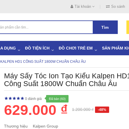
Tài khoản
So sánh
Tìm
IA DỤNG
ĐỒ TIỆN ÍCH
ĐỒ CHƠI TRẺ EM
SẢN PHẨM K
U KALPEN HD1 CÔNG SUẤT 1800W CHUẨN CHÂU ÂU
Máy Sấy Tóc Ion Tạo Kiểu Kalpen HD
Công Suất 1800W Chuẩn Châu Âu
0 đánh giá
Đã bán (60)
629.000 ₫
1.200.000 ₫
-48%
Thương hiệu
Kalpen Group