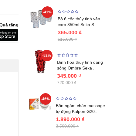
-41%
-32%
ng vùng cổ,
Bộ 6 cốc thủy tinh vân
 Nhật..
caro 350ml Seka S..
Quà tặng
365.000 ₫
615.000 ₫
-52%
-28%
ệt Inox 304
Bình hoa thủy tinh dáng
BL221..
sóng Ombre Seka ..
345.000 ₫
720.000 ₫
-46%
-32%
ước giữ
Bồn ngâm chân massage
04 Lebenl..
tự động Kalpen G20..
1.890.000 ₫
3.500.000 ₫