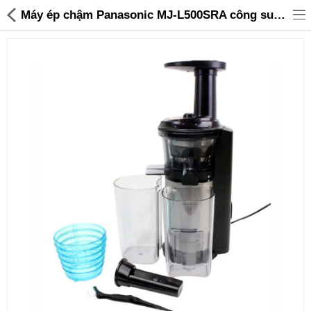
Máy ép chậm Panasonic MJ-L500SRA công suất 150W chính hãng, bảo hành 12 tháng - 4,999,000 | Sanhangre
Đồ gia dụng & Nhà cửa
Điện gia dụng
Đồ tiện ích
Đồ chơi trẻ em
Sản phẩm khác
Thương hiệu
Tin tức