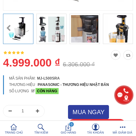
So sánh
Yêu thích (0)
Hotline:
0816 505 655
Tải App SanHangRe nhận Quà
4.999.000 ₫
6.306.000 ₫
MÃ SẢN PHẨM:
MJ-L500SRA
THƯƠNG HIỆU
PANASONIC - THƯƠNG HIỆU NHẬT BẢN
SỐ LƯỢNG
CÒN HÀNG
0
TRANG CHỦ
TÌM KIẾM
GIỎ HÀNG
TÀI KHOẢN
MÃ GIẢM GIÁ