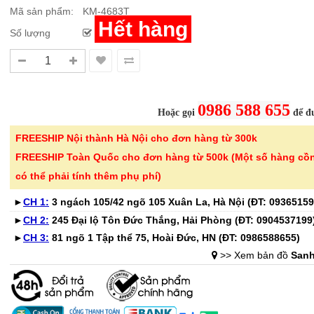
Mã sản phẩm:
KM-4683T
Hết hàng
Số lượng
Sale Mừng Đại Lễ 30/4-01/5: CHÀO HÈ
Hướng dẫn sử dụng và cá
2026 Siêu giảm tới 40% tại Sanhangre
Máy hút bụi không dây 
Việt Nam
JET™ VS15A6031R1/SV
THÔNG BÁO CHÍNH THỨC TỪ
Để sử dụng máy hút bụi khôn
0986 588 655
Hoặc gọi
để đư
SANHANGRECăn cứ vào tình hình thời tiết
hiệu quả, bạn cần lắp ráp đúng
nắng nóng gia tăng trên toàn quốc,Că..
FREESHIP Nội thành Hà Nội cho đơn hàng từ 300k
đầu hút và ch..
FREESHIP Toàn Quốc cho đơn hàng từ 500k (Một số hàng cồ
Chi tiết
có thể phải tính thêm phụ phí)
►
CH 1:
3 ngách 105/42 ngõ 105 Xuân La, Hà Nội (ĐT:
09365159
►
CH 2:
245 Đại lộ Tôn Đức Thắng, Hải Phòng (ĐT:
0904537199
►
CH 3:
81 ngõ 1 Tập thể 75, Hoài Đức, HN (ĐT:
0986588655
)
-41%
-32%
>> Xem bản đồ
Sanh
Bộ 6 cốc thủy tinh vân
Chai tẩy trắ
caro 350ml Seka S..
tay áo KOSE
365.000 ₫
135.000 ₫
615.000 ₫
199.000 ₫