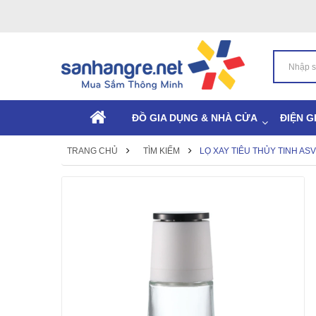
ĐỒ GIA DỤNG & NHÀ CỬA
ĐIỆN G
TRANG CHỦ
TÌM KIẾM
LỌ XAY TIÊU THỦY TINH AS