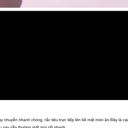
ay nhuyễn nhanh chóng, rắc tiêu trực tiếp lên bề mặt món ăn.Đây là cá
iêu xay sẵn thường mất mùi rất nhanh.