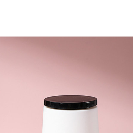
-46%
-46%
Kéo cắt gà Inox cao cấp
Nước rửa ch
24.5cm Kalpen KN..
Rookie-V 2L 
189.000 ₫
105.000 ₫
350.000 ₫
195.000 ₫
-40%
-44%
Bếp từ đơn Lumias LK24-
Bếp điện từ 
220B công suất 20..
ICE9300 công
689.000 ₫
999.000 ₫
1.150.000 ₫
1.799.000 ₫