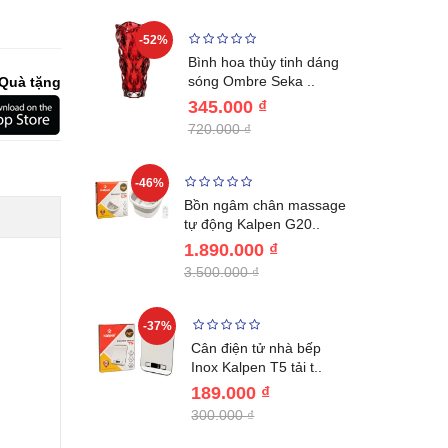
-52%
-28%
ệt Inox 304
Bình hoa thủy tinh dáng
BL221..
sóng Ombre Seka ..
Quà tặng
345.000 ₫
720.000 ₫
-46%
-32%
ước giữ
Bồn ngâm chân massage
04 Lebenl..
tự động Kalpen G20..
1.890.000 ₫
3.500.000 ₫
-37%
-22%
giữ nhiệt
Cân điện tử nhà bếp
benlang..
Inox Kalpen T5 tải t..
189.000 ₫
300.000 ₫