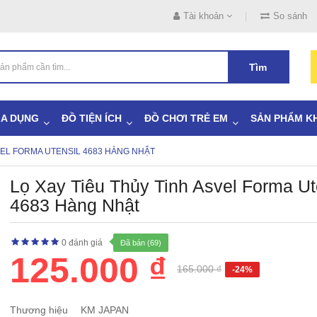
Tài khoản
So sánh
Tìm
IA DỤNG
ĐỒ TIỆN ÍCH
ĐỒ CHƠI TRẺ EM
SẢN PHẨM K
VEL FORMA UTENSIL 4683 HÀNG NHẬT
Lọ Xay Tiêu Thủy Tinh Asvel Forma Ut
4683 Hàng Nhật
0 đánh giá
Đã bán (69)
125.000 ₫
165.000 ₫
-24%
Thương hiệu
KM JAPAN