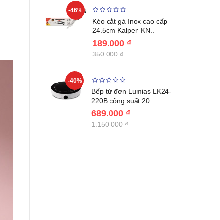
-46%
-46%
én WAI
Kéo cắt gà Inox cao cấp
Nhật Bản c..
24.5cm Kalpen KN..
189.000 ₫
350.000 ₫
-40%
-44%
đơn Elmich
Bếp từ đơn Lumias LK24-
 suát..
220B công suất 20..
689.000 ₫
1.150.000 ₫