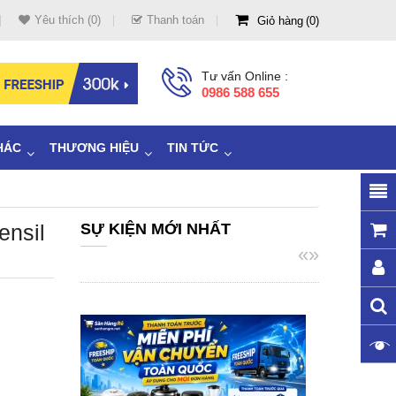
Yêu thích (0)
Thanh toán
Giỏ hàng
0
Tư vấn Online :
0986 588 655
HÁC
THƯƠNG HIỆU
TIN TỨC
ensil
SỰ KIỆN MỚI NHẤT
«
»