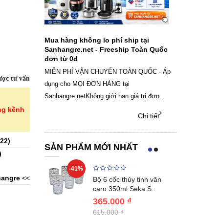
ch sạc pin
Mua hàng không lo phí ship tại
Sale Mừng Đ
SAMSUNG
Sanhangre.net - Freeship Toàn Quốc
2026 Siêu gi
đơn từ 0đ
Việt Nam
g dây Samsung
MIỄN PHÍ VẬN CHUYỂN TOÀN QUỐC - Áp
THÔNG BÁO 
ợc tư vấn
 phụ kiện, chọn
dụng cho MỌI ĐƠN HÀNG tại
SANHANGRECăn 
Sanhangre.netKhông giới hạn giá trị đơn..
nắng nóng gia 
ng kềnh
Chi tiết
Chi tiết
22
)
SẢN PHẨM MỚI NHẤT
)
-41%
-32%
angre
<<
ng vùng cổ,
Bộ 6 cốc thủy tinh vân
 Nhật..
caro 350ml Seka S..
365.000 ₫
615.000 ₫