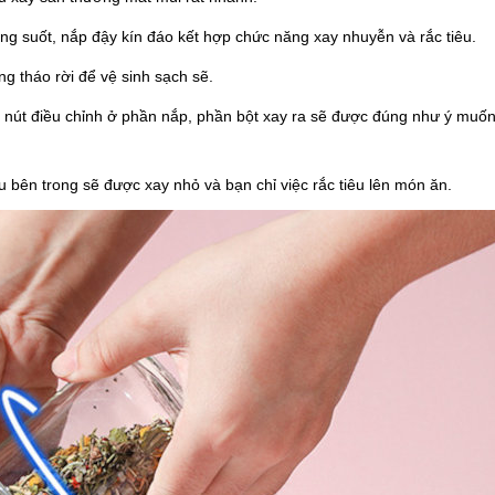
ong suốt, nắp đậy kín đáo kết hợp chức năng xay nhuyễn và rắc tiêu.
ng tháo rời để vệ sinh sạch sẽ.
ặn nút điều chỉnh ở phần nắp, phần bột xay ra sẽ được đúng như ý muố
êu bên trong sẽ được xay nhỏ và bạn chỉ việc rắc tiêu lên món ăn.