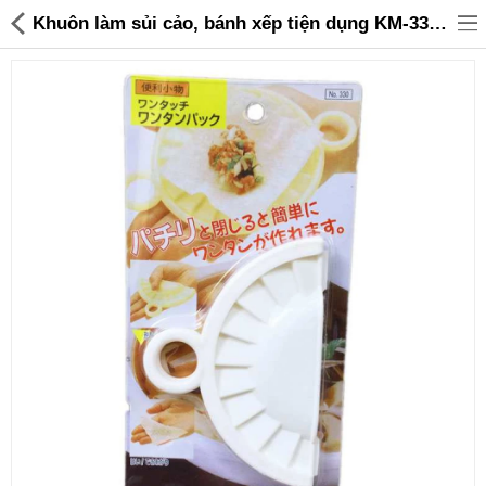
Khuôn làm sủi cảo, bánh xếp tiện dụng KM-330 hàng Nhật - 35,000 | Sanhangre
Đồ gia dụng & Nhà cửa
Điện gia dụng
Đồ tiện ích
Đồ chơi trẻ em
Sản phẩm khác
Thương hiệu
Tin tức