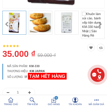
So sánh
Yêu thích (0)
Hotline:
0816 505 655
Tải App SanHangRe nhận Quà
35.000 ₫
59.000 ₫
MÃ SẢN PHẨM:
KM-330
THƯƠNG HIỆU
KM JAPAN
TẠM HẾT HÀNG
SỐ LƯỢNG
0
0986 588 655
Hoặc gọi
để được tư vấn
TRANG CHỦ
TÌM KIẾM
GIỎ HÀNG
TÀI KHOẢN
MÃ GIẢM GIÁ