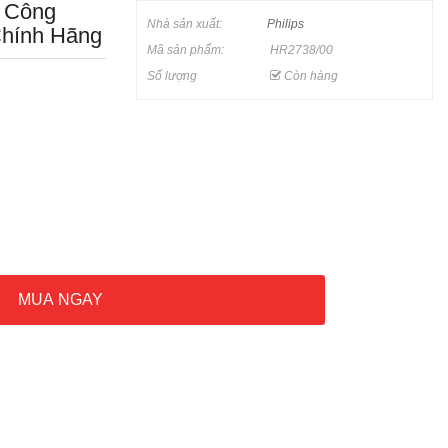
0 Công
Nhà sản xuất:
Philips
Chính Hãng
Mã sản phẩm:
HR2738/00
Số lượng
Còn hàng