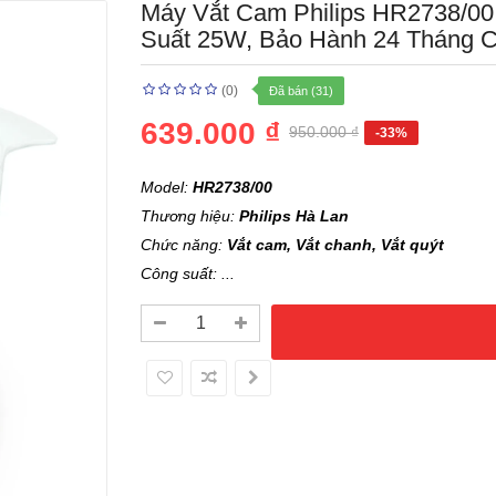
Máy Vắt Cam Philips HR2738/0
Suất 25W, Bảo Hành 24 Tháng 
(0)
Đã bán (31)
639.000 ₫
950.000 ₫
-33%
Model:
HR2738/00
Thương hiệu:
Philips Hà Lan
Chức năng:
Vắt cam, Vắt chanh, Vắt quýt
Công suất: ...