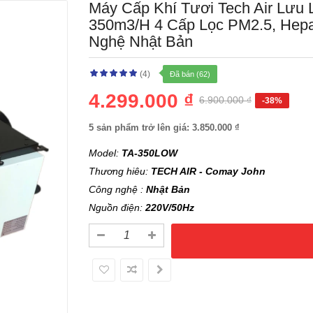
Máy Cấp Khí Tươi Tech Air Lưu
350m3/h 4 Cấp Lọc PM2.5, Hep
Nghệ Nhật Bản
(4)
Đã bán (62)
4.299.000 ₫
6.900.000 ₫
-38%
5 sản phẩm trở lên giá: 3.850.000 ₫
Model:
TA-350LOW
Thương hiêu:
TECH AIR - Comay John
Công nghệ :
Nhật Bản
Nguồn điện:
220V/50Hz