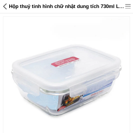
Hộp thuỷ tinh hình chữ nhật dung tích 730ml Lock&Lock Boroseal LLG430 - 89,000 | Sanhangre
Đồ gia dụng & Nhà cửa
Điện gia dụng
Đồ tiện ích
Đồ chơi trẻ em
Sản phẩm khác
Thương hiệu
Tin tức