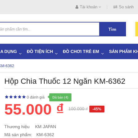
Tài khoản
So sánh
Tìm
IA DỤNG
ĐỒ TIỆN ÍCH
ĐỒ CHƠI TRẺ EM
SẢN PHẨM K
KM-6362
Hộp Chia Thuốc 12 Ngăn KM-6362
0 đánh giá
Đã bán (4)
55.000 ₫
100.000 ₫
-45%
Thương hiệu
KM JAPAN
Mã sản phẩm:
KM-6362