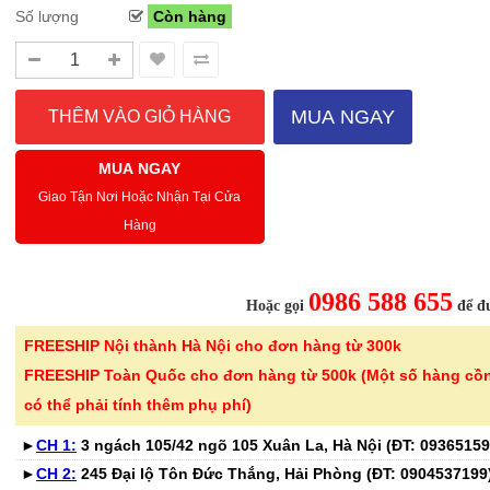
Số lượng
Còn hàng
Sale Mừng Đại Lễ 30/4-01/5: CHÀO HÈ
Hướng dẫn sử dụng và cá
2026 Siêu giảm tới 40% tại Sanhangre
Máy hút bụi không dây 
MUA NGAY
Việt Nam
JET™ VS15A6031R1/SV
THÔNG BÁO CHÍNH THỨC TỪ
Để sử dụng máy hút bụi khôn
MUA NGAY
SANHANGRECăn cứ vào tình hình thời tiết
hiệu quả, bạn cần lắp ráp đúng
Giao Tận Nơi Hoặc Nhận Tại Cửa
nắng nóng gia tăng trên toàn quốc,Că..
đầu hút và ch..
Hàng
Chi tiết
0986 588 655
Hoặc gọi
để đư
FREESHIP Nội thành Hà Nội cho đơn hàng từ 300k
FREESHIP Toàn Quốc cho đơn hàng từ 500k (Một số hàng cồ
-41%
-32%
Bộ 6 cốc thủy tinh vân
Chai tẩy trắ
có thể phải tính thêm phụ phí)
caro 350ml Seka S..
tay áo KOSE
►
CH 1:
3 ngách 105/42 ngõ 105 Xuân La, Hà Nội (ĐT:
09365159
365.000 ₫
135.000 ₫
►
CH 2:
245 Đại lộ Tôn Đức Thắng, Hải Phòng (ĐT:
0904537199
615.000 ₫
199.000 ₫