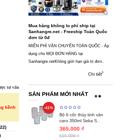
ch sạc pin
Mua hàng không lo phí ship tại
Sale Mừng Đ
SAMSUNG
Sanhangre.net - Freeship Toàn Quốc
2026 Siêu gi
đơn từ 0đ
Việt Nam
g dây Samsung
MIỄN PHÍ VẬN CHUYỂN TOÀN QUỐC - Áp
THÔNG BÁO 
 phụ kiện, chọn
dụng cho MỌI ĐƠN HÀNG tại
SANHANGRECăn 
Sanhangre.netKhông giới hạn giá trị đơn..
nắng nóng gia 
Chi tiết
Chi tiết
ợc tư vấn
SẢN PHẨM MỚI NHẤT
ng kềnh
-41%
-32%
ng vùng cổ,
Bộ 6 cốc thủy tinh vân
 Nhật..
caro 350ml Seka S..
22
)
365.000 ₫
)
615.000 ₫