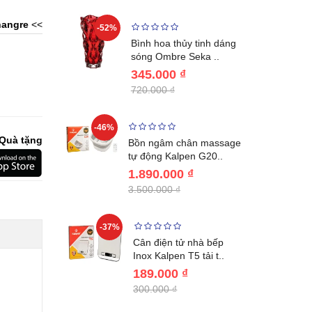
angre
<<
-52%
-28%
ệt Inox 304
Bình hoa thủy tinh dáng
BL221..
sóng Ombre Seka ..
345.000 ₫
720.000 ₫
-46%
-32%
Quà tặng
ước giữ
Bồn ngâm chân massage
04 Lebenl..
tự động Kalpen G20..
1.890.000 ₫
3.500.000 ₫
-37%
-22%
giữ nhiệt
Cân điện tử nhà bếp
benlang..
Inox Kalpen T5 tải t..
189.000 ₫
300.000 ₫