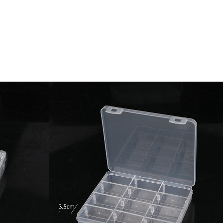
-46%
-46%
Kéo cắt gà Inox cao cấp
Nước rửa ch
24.5cm Kalpen KN..
Rookie-V 2L 
189.000 ₫
105.000 ₫
350.000 ₫
195.000 ₫
-40%
-44%
Bếp từ đơn Lumias LK24-
Bếp điện từ 
220B công suất 20..
ICE9300 công
689.000 ₫
999.000 ₫
1.150.000 ₫
1.799.000 ₫