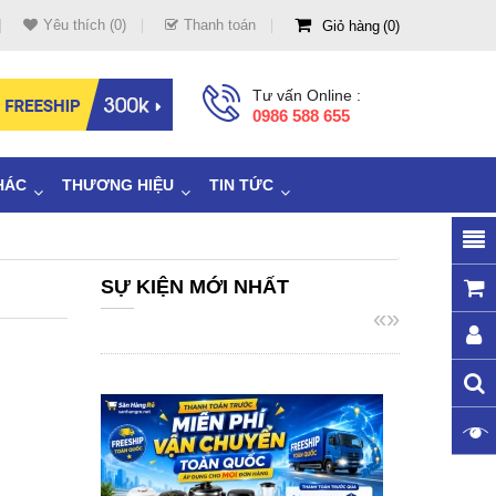
Yêu thích (0)
Thanh toán
Giỏ hàng
0
Tư vấn Online :
0986 588 655
HÁC
THƯƠNG HIỆU
TIN TỨC
SỰ KIỆN MỚI NHẤT
«
»