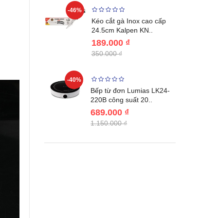
-46%
-46%
én WAI
Kéo cắt gà Inox cao cấp
Nhật Bản c..
24.5cm Kalpen KN..
189.000 ₫
350.000 ₫
-40%
-44%
đơn Elmich
Bếp từ đơn Lumias LK24-
 suát..
220B công suất 20..
689.000 ₫
1.150.000 ₫