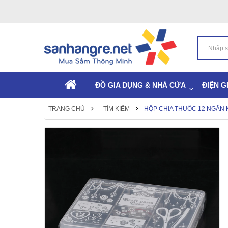
ĐỒ GIA DỤNG & NHÀ CỬA
ĐIỆN G
TRANG CHỦ
TÌM KIẾM
HỘP CHIA THUỐC 12 NGĂN 