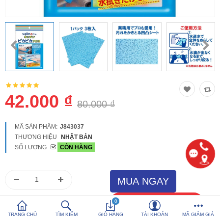
So sánh
Yêu thích (0)
Hotline:
0816 505 655
Tải App SanHangRe nhận Quà
42.000 ₫
80.000 ₫
MÃ SẢN PHẨM:
J843037
THƯƠNG HIỆU
NHẬT BẢN
SỐ LƯỢNG
CÒN HÀNG
0
TRANG CHỦ
TÌM KIẾM
GIỎ HÀNG
TÀI KHOẢN
MÃ GIẢM GIÁ