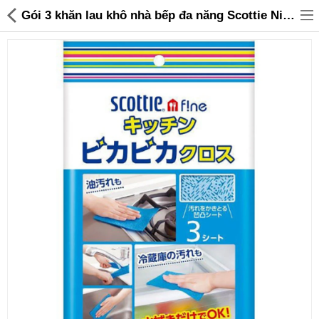
Gói 3 khăn lau khô nhà bếp đa năng Scottie Nippon Crecia J843037 Hàng Nhật - 42,000 | Sanhangre
Đồ gia dụng & Nhà cửa
Điện gia dụng
Đồ tiện ích
Đồ chơi trẻ em
Sản phẩm khác
Thương hiệu
Tin tức