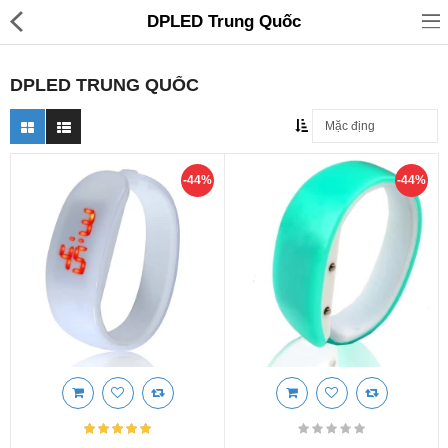
DPLED Trung Quốc
DPLED TRUNG QUỐC
Đồ gia dụng & Nhà cửa
-44%
-44%
Điện gia dụng
Đồ tiện ích
Đồ chơi trẻ em
Sản phẩm khác
Thương hiệu
Tin tức