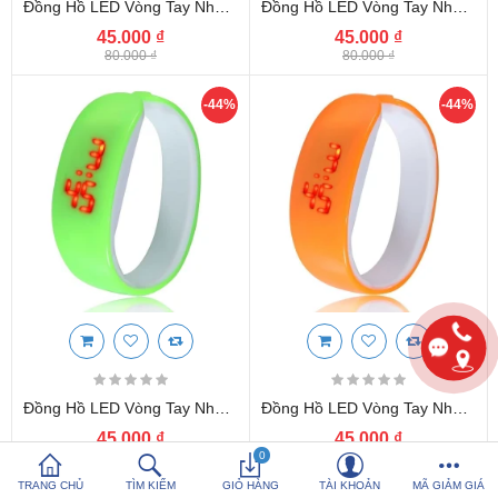
Đồng Hồ LED Vòng Tay Nhựa Silicon Thời Trang Kiểu Mới - Trắng
Đồng Hồ LED Vòng Tay Nhựa Silicon Thời Trang Kiểu Mới - Xanh Ngọc
45.000 ₫
45.000 ₫
So sánh
Yêu thích (0)
80.000 ₫
80.000 ₫
-44%
-44%
Hotline:
0816 505 655
Tải App SanHangRe nhận Quà
Đồng Hồ LED Vòng Tay Nhựa Silicon Thời Trang Kiểu Mới - Xanh Cốm
Đồng Hồ LED Vòng Tay Nhựa Silicon Thời Trang Kiểu Mới - Cam
45.000 ₫
45.000 ₫
80.000 ₫
0
80.000 ₫
TRANG CHỦ
TÌM KIẾM
GIỎ HÀNG
TÀI KHOẢN
MÃ GIẢM GIÁ