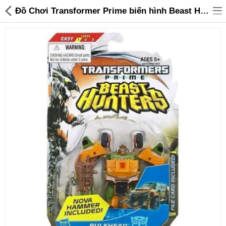
Đồ Chơi Transformer Prime biến hình Beast Hunters Commander - Bulkhead Heavy Munitions (Box) - 135,000 | Sanhangre
Đồ gia dụng & Nhà cửa
Điện gia dụng
Đồ tiện ích
Đồ chơi trẻ em
Sản phẩm khác
Thương hiệu
Tin tức