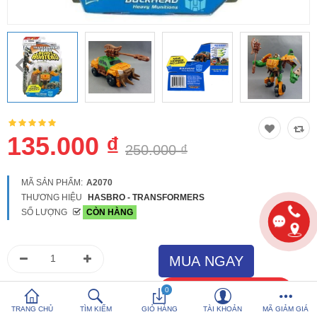
So sánh
Yêu thích (0)
Hotline:
0816 505 655
Tải App SanHangRe nhận Quà
135.000 ₫
250.000 ₫
MÃ SẢN PHẨM:
A2070
THƯƠNG HIỆU
HASBRO - TRANSFORMERS
SỐ LƯỢNG
CÒN HÀNG
0
TRANG CHỦ
TÌM KIẾM
GIỎ HÀNG
TÀI KHOẢN
MÃ GIẢM GIÁ