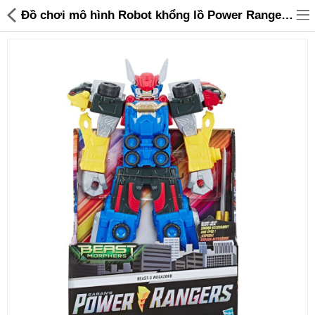
Đồ chơi mô hình Robot khổng lồ Power Rangers Beast Morphers Megazord - 995,000 | Sanhangre
Đồ gia dụng & Nhà cửa
Điện gia dụng
Đồ tiện ích
Đồ chơi trẻ em
Sản phẩm khác
Thương hiệu
Tin tức