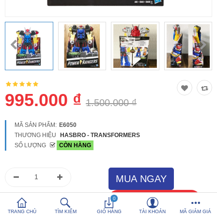
So sánh
Yêu thích (0)
Hotline:
0816 505 655
Tải App SanHangRe nhận Quà
995.000 ₫
1.500.000 ₫
MÃ SẢN PHẨM:
E6050
THƯƠNG HIỆU
HASBRO - TRANSFORMERS
SỐ LƯỢNG
CÒN HÀNG
0
TRANG CHỦ
TÌM KIẾM
GIỎ HÀNG
TÀI KHOẢN
MÃ GIẢM GIÁ