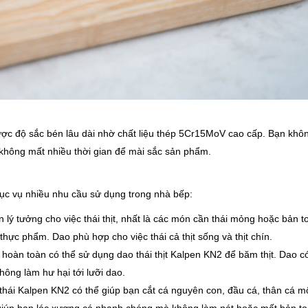
ược độ sắc bén lâu dài nhờ chất liệu thép 5Cr15MoV cao cấp. Bạn khô
 không mất nhiều thời gian để mài sắc sản phẩm.
ục vụ nhiều nhu cầu sử dụng trong nhà bếp:
lý tưởng cho việc thái thịt, nhất là các món cần thái mỏng hoặc bản t
ực phẩm. Dao phù hợp cho việc thái cả thịt sống và thịt chín.
oàn toàn có thể sử dụng dao thái thịt Kalpen KN2 để băm thịt. Dao c
hông làm hư hại tới lưỡi dao.
thái Kalpen KN2 có thể giúp bạn cắt cá nguyên con, đầu cá, thân cá m
 giúp bạn lóc xương cá nhanh chóng mà không làm nát hoặc mất bản to