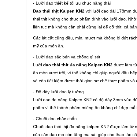
- Lưỡi dao thiết kế tối ưu chức năng thái
Dao thái thịt Kalpen KN2
với lưỡi dao dài 178mm đượ
thái thịt không cho thực phẩm dính vào lưỡi dao. Nh
liên tục mà không cần phải dừng lại để gỡ thịt, cá bá
Các lát cắt cũng đều, mịn, mượt mà không bị đứt rá
mỹ của món ăn.
- Lưỡi dao sắc bén và chống gỉ sét
Lưỡi
dao thái thịt đa năng Kalpen KN2
được làm từ
ăn mòn vượt trội, vì thế không chỉ giúp người đầu bếp
và còn tiết kiệm được thời gian sơ chế thực phẩm 
- Độ dày lưỡi dao lý tưởng
Lưỡi dao đa năng Kalpen KN2 có độ dày 3mm vửa đủ đ
phẩm vì thế thành phẩm miếng ăn không chỉ đẹp mắt
- Chuôi dao chắc chắn
Chuôi dao thái thịt đa năng kalpen KN2 được làm từ 
của cán dao mà còn tăng ma sát giúp cho thao tác cầ