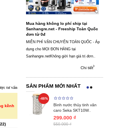
ch sạc pin
Mua hàng không lo phí ship tại
Sale Mừng Đ
SAMSUNG
Sanhangre.net - Freeship Toàn Quốc
2026 Siêu gi
đơn từ 0đ
Việt Nam
g dây Samsung
MIỄN PHÍ VẬN CHUYỂN TOÀN QUỐC - Áp
THÔNG BÁO 
 phụ kiện, chọn
dụng cho MỌI ĐƠN HÀNG tại
SANHANGRECăn 
Sanhangre.netKhông giới hạn giá trị đơn..
nắng nóng gia 
Chi tiết
Chi tiết
SẢN PHẨM MỚI NHẤT
ợc tư vấn
-46%
-40%
Lumias LK24-
Bình nước thủy tinh vân
ng kềnh
ất 20..
caro Seka SKT10W..
299.000 ₫
22
)
550.000 ₫