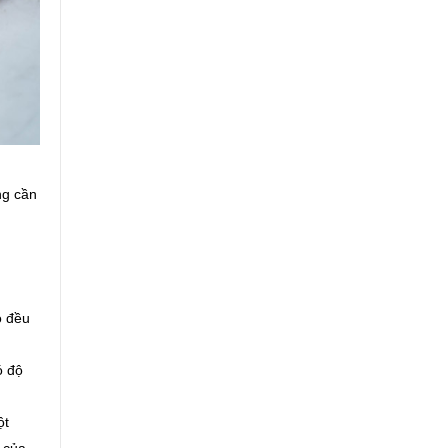
ng cần
o đều
ó độ
ột
 của