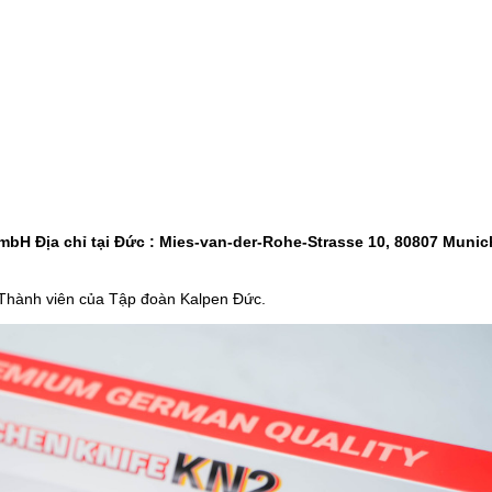
-37%
-22%
Cân điện tử nhà bếp
Bình ủ cháo 
Inox Kalpen T5 tải t..
Inox 304 Le
189.000 ₫
329.000 ₫
300.000 ₫
420.000 ₫
-46%
-46%
Kéo cắt gà Inox cao cấp
Nước rửa ch
24.5cm Kalpen KN..
Rookie-V 2L 
bH Địa chỉ tại Đức : Mies-van-der-Rohe-Strasse 10, 80807 Munic
189.000 ₫
105.000 ₫
350.000 ₫
195.000 ₫
Thành viên của Tập đoàn Kalpen Đức.