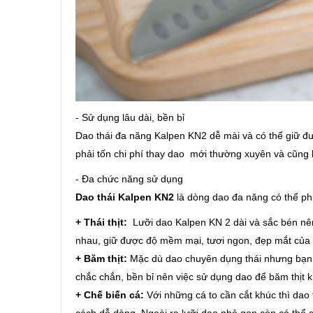
- Sử dụng lâu dài, bền bỉ
Dao thái đa năng Kalpen KN2 dễ mài và có thể giữ đ
phải tốn chi phí thay dao mới thường xuyên và cũng
- Đa chức năng sử dụng
Dao thái Kalpen KN2
là dòng dao đa năng có thể ph
+ Thái thịt:
Lưỡi dao Kalpen KN 2 dài và sắc bén nên 
nhau, giữ được độ mềm mại, tươi ngon, đẹp mắt của th
+ Băm thịt:
Mặc dù dao chuyên dụng thái nhưng bạn h
chắc chắn, bền bỉ nên việc sử dụng dao để băm thịt k
+ Chế biến cá:
Với những cá to cần cắt khúc thì dao 
cách dễ dàng. Ngoài ra lưỡi dao nhỏ gọn còn có thể