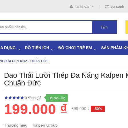
Tài khoản
So sánh
Tìm
IA DỤNG
ĐỒ TIỆN ÍCH
ĐỒ CHƠI TRẺ EM
SẢN PHẨM K
ĂNG KALPEN KN2 CHUẨN ĐỨC
Dao Thái Lưỡi Thép Đa Năng Kalpen
Chuẩn Đức
0 đánh giá
Đã bán (70)
199.000 ₫
399.000 ₫
-50%
Thương hiệu
Kalpen Group