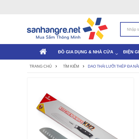
ĐỒ GIA DỤNG & NHÀ CỬA
ĐIỆN G
TRANG CHỦ
TÌM KIẾM
DAO THÁI LƯỠI THÉP ĐA N