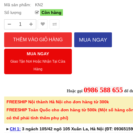
Mã sản phẩm:
KN2
Số lượng
Còn hàng
Sale Mừng Đại Lễ 30/4-01/5: CHÀO HÈ
Hướng dẫn sử dụng và cá
2026 Siêu giảm tới 40% tại Sanhangre
Máy hút bụi không dây 
Việt Nam
JET™ VS15A6031R1/SV
MUA NGAY
THÔNG BÁO CHÍNH THỨC TỪ
Để sử dụng máy hút bụi khôn
SANHANGRECăn cứ vào tình hình thời tiết
hiệu quả, bạn cần lắp ráp đúng
MUA NGAY
nắng nóng gia tăng trên toàn quốc,Că..
đầu hút và ch..
Giao Tận Nơi Hoặc Nhận Tại Cửa
Hàng
Chi tiết
0986 588 655
Hoặc gọi
để đư
FREESHIP Nội thành Hà Nội cho đơn hàng từ 300k
-46%
-40%
Bình nước thủy tinh vân
Bếp từ đơn 
FREESHIP Toàn Quốc cho đơn hàng từ 500k (Một số hàng cồ
caro Seka SKT10W..
220B công su
có thể phải tính thêm phụ phí)
299.000 ₫
689.000 ₫
►
CH 1:
3 ngách 105/42 ngõ 105 Xuân La, Hà Nội (ĐT:
550.000 ₫
1.150.000 ₫
09365159