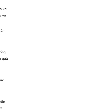
o khi
g và
thẩm
hống
ệu quả
hực
chắn
ớt