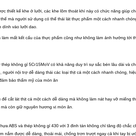
c thiết kế khe ở lưỡi, các khe lõm thoát khí này có chức năng giúp ch
ờ thế mà người sử dụng có thể thái lát thực phẩm một cách nhanh chón
m dính vào lưỡi dao.
ch làm mất kết cấu của thực phẩm cũng như không làm ảnh hưởng tới 
 thép không gỉ 5Cr15MoV có khả năng duy trì sự sắc bén lâu dài và c
, người nội trợ dễ dàng thái các loại thịt cá một cách nhanh chóng, hi
và đảm bảo thẩm mỹ của món ăn
ể cắt lát thịt cá một cách dễ dàng mà không làm nát hay vỡ miếng t
 mà còn giữ nguyên hương vị món ăn.
nhựa ABS và thép không gỉ 430 với 3 đinh tán không chỉ tăng độ chắc 
m nắm được dễ dàng, thoải mái, chống trơn trượt ngay cả khi tay bị ư