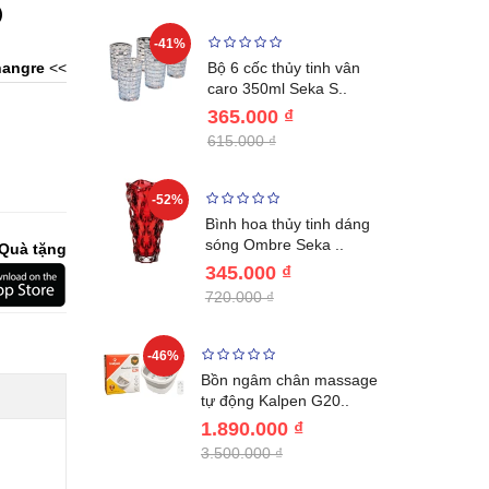
)
-41%
-32%
ng vùng cổ,
angre
<<
Bộ 6 cốc thủy tinh vân
 Nhật..
caro 350ml Seka S..
365.000 ₫
615.000 ₫
-52%
-28%
ệt Inox 304
Bình hoa thủy tinh dáng
BL221..
sóng Ombre Seka ..
Quà tặng
345.000 ₫
720.000 ₫
-46%
-32%
ước giữ
Bồn ngâm chân massage
04 Lebenl..
tự động Kalpen G20..
1.890.000 ₫
3.500.000 ₫