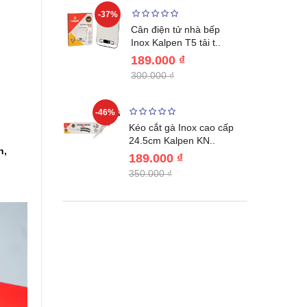
-37%
-22%
giữ nhiệt
Cân điện tử nhà bếp
benlang..
Inox Kalpen T5 tải t..
189.000 ₫
300.000 ₫
-46%
-46%
én WAI
Kéo cắt gà Inox cao cấp
Nhật Bản c..
24.5cm Kalpen KN..
h,
189.000 ₫
350.000 ₫