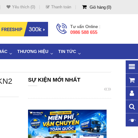
Yêu thích (0)
Thanh toán
Giỏ hàng
0
Tư vấn Online :
0986 588 655
HÁC
THƯƠNG HIỆU
TIN TỨC
 KN2
SỰ KIỆN MỚI NHẤT
«
»