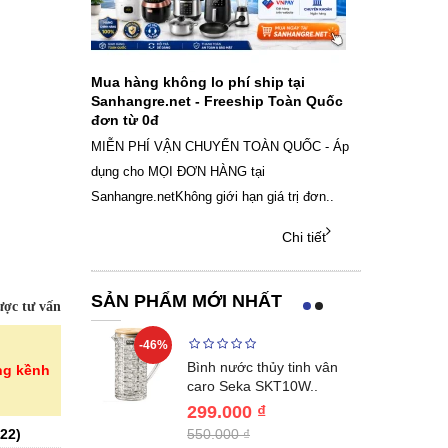
ch sạc pin
Mua hàng không lo phí ship tại
Sale Mừng Đ
SAMSUNG
Sanhangre.net - Freeship Toàn Quốc
2026 Siêu gi
đơn từ 0đ
Việt Nam
g dây Samsung
MIỄN PHÍ VẬN CHUYỂN TOÀN QUỐC - Áp
THÔNG BÁO 
 phụ kiện, chọn
dụng cho MỌI ĐƠN HÀNG tại
SANHANGRECăn 
Sanhangre.netKhông giới hạn giá trị đơn..
nắng nóng gia 
Chi tiết
Chi tiết
SẢN PHẨM MỚI NHẤT
ợc tư vấn
-46%
-40%
Lumias LK24-
Bình nước thủy tinh vân
ng kềnh
ất 20..
caro Seka SKT10W..
299.000 ₫
22
)
550.000 ₫