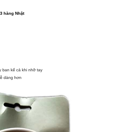
-37%
-22%
Cân điện tử nhà bếp
Bình ủ cháo 
33 hàng Nhật
Inox Kalpen T5 tải t..
Inox 304 Le
189.000 ₫
329.000 ₫
300.000 ₫
420.000 ₫
-46%
-46%
Kéo cắt gà Inox cao cấp
Nước rửa ch
24.5cm Kalpen KN..
Rookie-V 2L 
189.000 ₫
105.000 ₫
y ban kể cả khi nhỡ tay
350.000 ₫
195.000 ₫
dễ dàng hơn