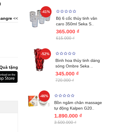
)
-41%
-32%
ng vùng cổ,
angre
<<
Bộ 6 cốc thủy tinh vân
 Nhật..
caro 350ml Seka S..
365.000 ₫
615.000 ₫
-52%
-28%
ệt Inox 304
Bình hoa thủy tinh dáng
BL221..
sóng Ombre Seka ..
Quà tặng
345.000 ₫
720.000 ₫
-46%
-32%
ước giữ
Bồn ngâm chân massage
04 Lebenl..
tự động Kalpen G20..
1.890.000 ₫
3.500.000 ₫