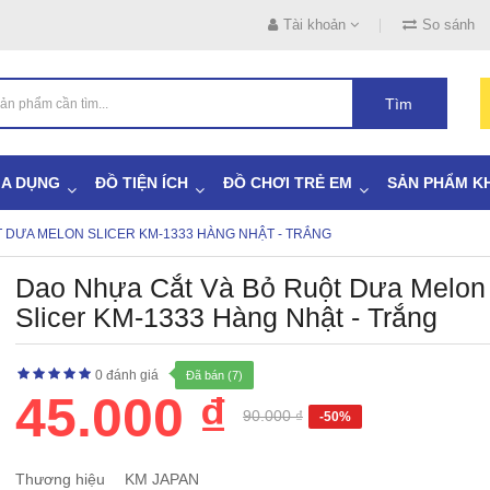
Tài khoản
So sánh
Tìm
IA DỤNG
ĐỒ TIỆN ÍCH
ĐỒ CHƠI TRẺ EM
SẢN PHẨM K
 DƯA MELON SLICER KM-1333 HÀNG NHẬT - TRẮNG
Dao Nhựa Cắt Và Bỏ Ruột Dưa Melon
Slicer KM-1333 Hàng Nhật - Trắng
0 đánh giá
Đã bán (7)
45.000 ₫
90.000 ₫
-50%
Thương hiệu
KM JAPAN