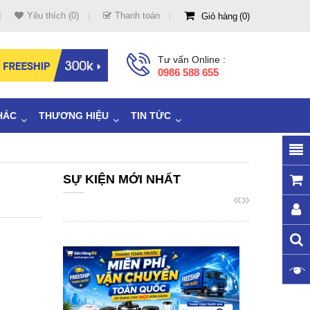
Yêu thích (0)
Thanh toán
Giỏ hàng
0
Tư vấn Online :
0986 588 655
HÁC
THƯƠNG HIỆU
TIN TỨC
SỰ KIỆN MỚI NHẤT
«
»