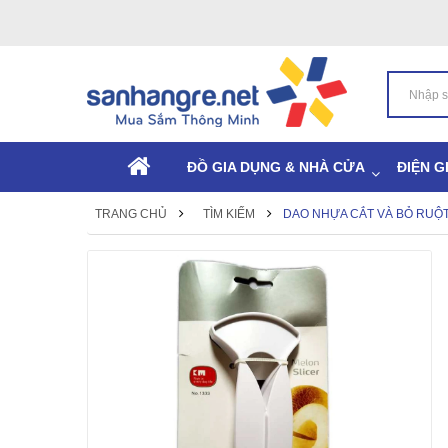
ĐỒ GIA DỤNG & NHÀ CỬA
ĐIỆN G
TRANG CHỦ
TÌM KIẾM
DAO NHỰA CẮT VÀ BỎ RUỘT