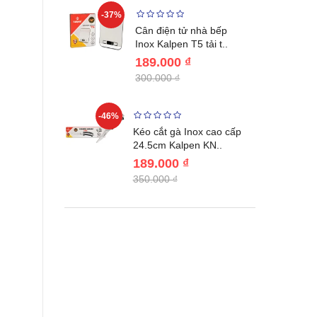
-37%
-22%
giữ nhiệt
Cân điện tử nhà bếp
benlang..
Inox Kalpen T5 tải t..
189.000 ₫
300.000 ₫
-46%
-46%
én WAI
Kéo cắt gà Inox cao cấp
Nhật Bản c..
24.5cm Kalpen KN..
189.000 ₫
350.000 ₫