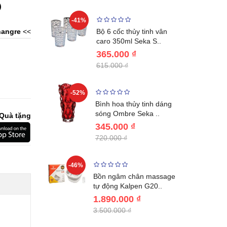
)
-41%
-32%
ng vùng cổ,
angre
<<
Bộ 6 cốc thủy tinh vân
 Nhật..
caro 350ml Seka S..
365.000 ₫
615.000 ₫
-52%
-28%
ệt Inox 304
Bình hoa thủy tinh dáng
BL221..
sóng Ombre Seka ..
Quà tặng
345.000 ₫
720.000 ₫
-46%
-32%
ước giữ
Bồn ngâm chân massage
04 Lebenl..
tự động Kalpen G20..
1.890.000 ₫
3.500.000 ₫