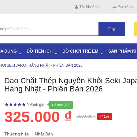
Tài khoản
So sánh
Tìm
IA DỤNG
ĐỒ TIỆN ÍCH
ĐỒ CHƠI TRẺ EM
SẢN PHẨM K
ỐI SEKI JAPAN HÀNG NHẬT - PHIÊN BẢN 2026
Dao Chặt Thép Nguyên Khối Seki Jap
Hàng Nhật - Phiên Bản 2026
0 đánh giá
Đã bán (59)
325.000 ₫
550.000 ₫
-41%
Thương hiệu
Nhật Bản