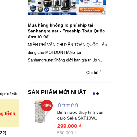
ch sạc pin
Mua hàng không lo phí ship tại
Sale Mừng Đ
SAMSUNG
Sanhangre.net - Freeship Toàn Quốc
2026 Siêu gi
đơn từ 0đ
Việt Nam
g dây Samsung
MIỄN PHÍ VẬN CHUYỂN TOÀN QUỐC - Áp
THÔNG BÁO 
 phụ kiện, chọn
dụng cho MỌI ĐƠN HÀNG tại
SANHANGRECăn 
Sanhangre.netKhông giới hạn giá trị đơn..
nắng nóng gia 
Chi tiết
Chi tiết
SẢN PHẨM MỚI NHẤT
ợc tư vấn
-46%
-40%
Lumias LK24-
Bình nước thủy tinh vân
ng kềnh
ất 20..
caro Seka SKT10W..
299.000 ₫
22
)
550.000 ₫