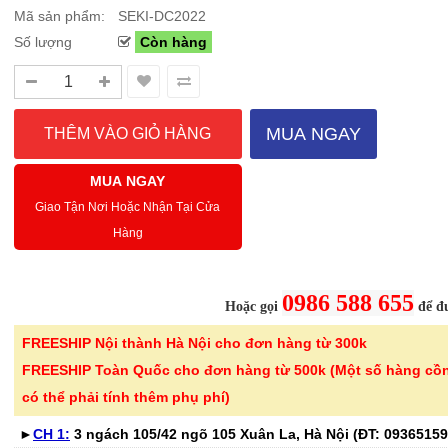
Mã sản phẩm:
SEKI-DC2022
Số lượng
Còn hàng
Sale Mừng Đại Lễ 30/4-01/5: CHÀO HÈ
Hướng dẫn sử dụng và cá
2026 Siêu giảm tới 40% tại Sanhangre
Máy hút bụi không dây 
Việt Nam
JET™ VS15A6031R1/SV
MUA NGAY
THÔNG BÁO CHÍNH THỨC TỪ
Để sử dụng máy hút bụi khôn
SANHANGRECăn cứ vào tình hình thời tiết
hiệu quả, bạn cần lắp ráp đúng
MUA NGAY
nắng nóng gia tăng trên toàn quốc,Că..
đầu hút và ch..
Giao Tận Nơi Hoặc Nhận Tại Cửa
Hàng
Chi tiết
0986 588 655
Hoặc gọi
để đư
FREESHIP Nội thành Hà Nội cho đơn hàng từ 300k
-46%
-40%
Bình nước thủy tinh vân
Bếp từ đơn 
FREESHIP Toàn Quốc cho đơn hàng từ 500k (Một số hàng cồ
caro Seka SKT10W..
220B công su
có thể phải tính thêm phụ phí)
299.000 ₫
689.000 ₫
►
CH 1:
3 ngách 105/42 ngõ 105 Xuân La, Hà Nội (ĐT:
550.000 ₫
1.150.000 ₫
09365159