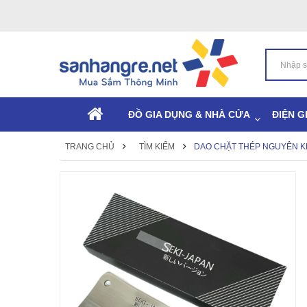
ĐỒ GIA DỤNG & NHÀ CỬA
ĐIỆN G
TRANG CHỦ
TÌM KIẾM
DAO CHẶT THÉP NGUYÊN KH