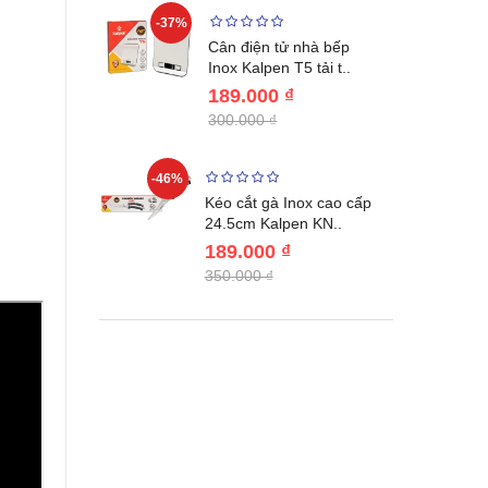
-37%
-22%
giữ nhiệt
Cân điện tử nhà bếp
benlang..
Inox Kalpen T5 tải t..
189.000 ₫
300.000 ₫
-46%
-46%
én WAI
Kéo cắt gà Inox cao cấp
Nhật Bản c..
24.5cm Kalpen KN..
189.000 ₫
350.000 ₫