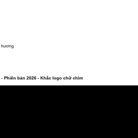
-37%
-22%
Cân điện tử nhà bếp
Bình ủ cháo 
Inox Kalpen T5 tải t..
Inox 304 Le
189.000 ₫
329.000 ₫
300.000 ₫
420.000 ₫
ỗ hương
-46%
-46%
Kéo cắt gà Inox cao cấp
Nước rửa ch
24.5cm Kalpen KN..
Rookie-V 2L 
189.000 ₫
105.000 ₫
 - Phiên bản 2026 - Khắc logo chữ chìm
350.000 ₫
195.000 ₫