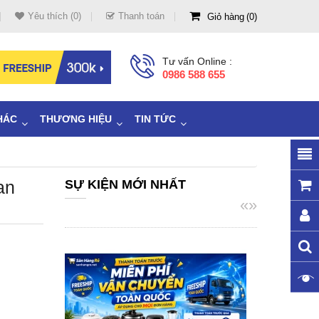
Yêu thích (0)
Thanh toán
Giỏ hàng
0
Tư vấn Online :
0986 588 655
HÁC
THƯƠNG HIỆU
TIN TỨC
an
SỰ KIỆN MỚI NHẤT
«
»