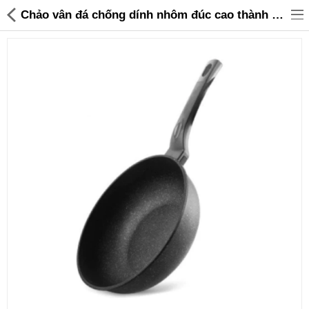
Chảo vân đá chống dính nhôm đúc cao thành Bennix Thái Lan Terra 22cm - 309,000 | Sanhangre
Đồ gia dụng & Nhà cửa
Điện gia dụng
Đồ tiện ích
Đồ chơi trẻ em
Sản phẩm khác
Thương hiệu
Tin tức