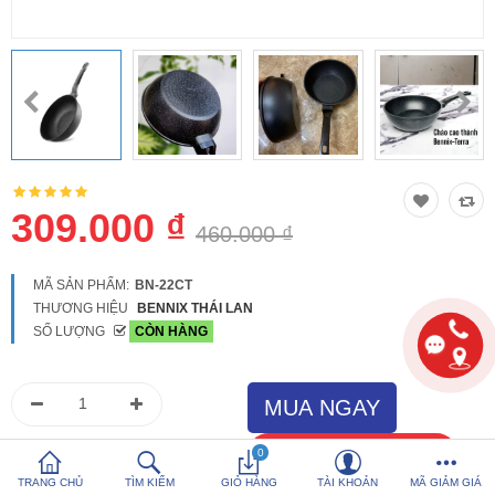
So sánh
Yêu thích (0)
Hotline:
0816 505 655
Tải App SanHangRe nhận Quà
309.000 ₫
460.000 ₫
MÃ SẢN PHẨM:
BN-22CT
THƯƠNG HIỆU
BENNIX THÁI LAN
SỐ LƯỢNG
CÒN HÀNG
0
TRANG CHỦ
TÌM KIẾM
GIỎ HÀNG
TÀI KHOẢN
MÃ GIẢM GIÁ