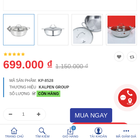
So sánh
Yêu thích (0)
Hotline:
0816 505 655
Tải App SanHangRe nhận Quà
699.000 ₫
1.150.000 ₫
MÃ SẢN PHẨM:
KP-8528
THƯƠNG HIỆU
KALPEN GROUP
SỐ LƯỢNG
CÒN HÀNG
0
TRANG CHỦ
TÌM KIẾM
GIỎ HÀNG
TÀI KHOẢN
MÃ GIẢM GIÁ