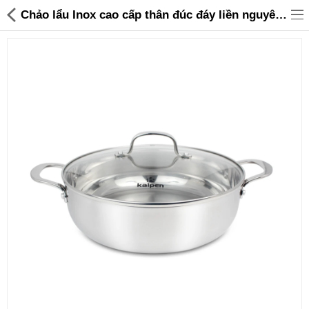
Chảo lẩu Inox cao cấp thân đúc đáy liền nguyên khối Kalpen size 28cm - 699,000 | Sanhangre
Đồ gia dụng & Nhà cửa
Điện gia dụng
Đồ tiện ích
Đồ chơi trẻ em
Sản phẩm khác
Thương hiệu
Tin tức