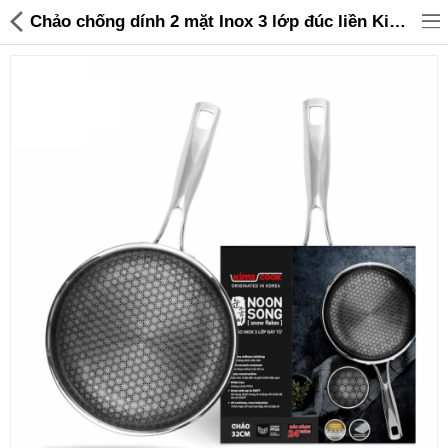
Chảo chống dính 2 mặt Inox 3 lớp đúc liền Kimscook Noon Song 32cm đáy từ - 1,055,000 | Sanhangre
Đồ gia dụng & Nhà cửa
Điện gia dụng
Đồ tiện ích
Đồ chơi trẻ em
Sản phẩm khác
Thương hiệu
Tin tức