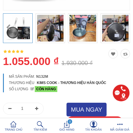
So sánh
Yêu thích (0)
Hotline:
0816 505 655
Tải App SanHangRe nhận Quà
1.055.000 ₫
1.930.000 ₫
MÃ SẢN PHẨM:
N132M
THƯƠNG HIỆU
KIMS COOK - THƯƠNG HIỆU HÀN QUỐC
SỐ LƯỢNG
CÒN HÀNG
0
TRANG CHỦ
TÌM KIẾM
GIỎ HÀNG
TÀI KHOẢN
MÃ GIẢM GIÁ