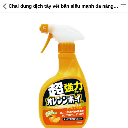
Chai dung dịch tẩy vết bẩn siêu mạnh đa năng Daichi Nhật Bản 400ml - 135,000 | Sanhangre
Đồ gia dụng & Nhà cửa
Điện gia dụng
Đồ tiện ích
Đồ chơi trẻ em
Sản phẩm khác
Thương hiệu
Tin tức