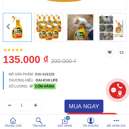
So sánh
Yêu thích (0)
Hotline:
0816 505 655
Tải App SanHangRe nhận Quà
135.000 ₫
200.000 ₫
MÃ SẢN PHẨM:
DAI-416328
THƯƠNG HIỆU
DAI-ICHI LIFE
SỐ LƯỢNG
CÒN HÀNG
0
TRANG CHỦ
TÌM KIẾM
GIỎ HÀNG
TÀI KHOẢN
MÃ GIẢM GIÁ