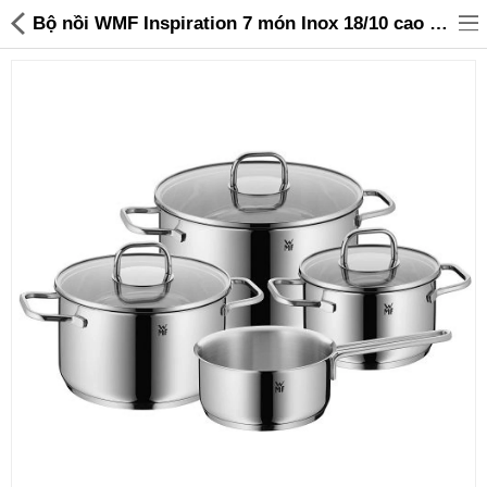
Bộ nồi WMF Inspiration 7 món Inox 18/10 cao cấp hàng Đức - 3,199,000 | Sanhangre
Đồ gia dụng & Nhà cửa
Điện gia dụng
Đồ tiện ích
Đồ chơi trẻ em
Sản phẩm khác
Thương hiệu
Tin tức