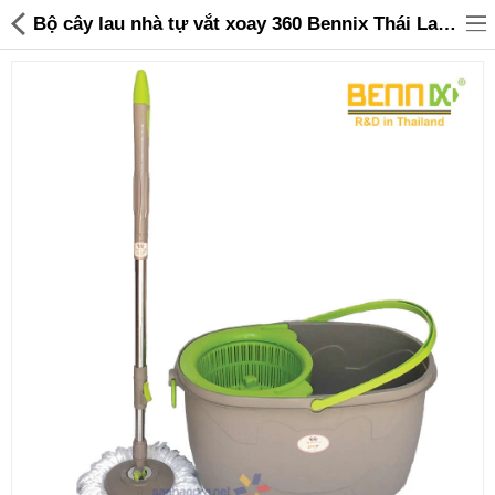
Bộ cây lau nhà tự vắt xoay 360 Bennix Thái Lan BN-222N bảo hành 12 tháng - 275,000 | Sanhangre
Đồ gia dụng & Nhà cửa
Điện gia dụng
Đồ tiện ích
Đồ chơi trẻ em
Sản phẩm khác
Thương hiệu
Tin tức