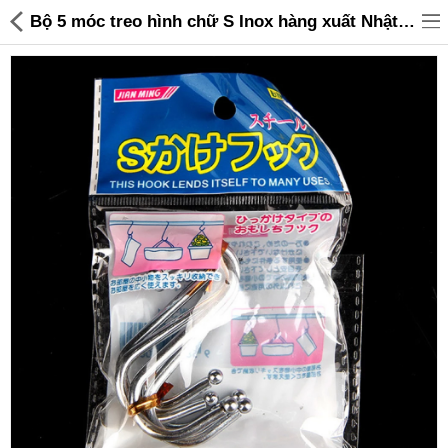
Bộ 5 móc treo hình chữ S Inox hàng xuất Nhật - 35,000 | Sanhangre
Đồ gia dụng & Nhà cửa
Điện gia dụng
Đồ tiện ích
Đồ chơi trẻ em
Sản phẩm khác
Thương hiệu
Tin tức