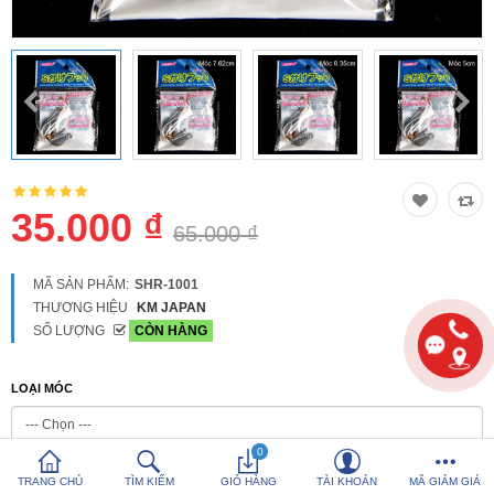
So sánh
Yêu thích (0)
Hotline:
0816 505 655
Tải App SanHangRe nhận Quà
35.000 ₫
65.000 ₫
MÃ SẢN PHẨM:
SHR-1001
THƯƠNG HIỆU
KM JAPAN
SỐ LƯỢNG
CÒN HÀNG
LOẠI MÓC
0
TRANG CHỦ
TÌM KIẾM
GIỎ HÀNG
TÀI KHOẢN
MÃ GIẢM GIÁ