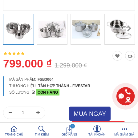
So sánh
Yêu thích (0)
Hotline:
0816 505 655
Tải App SanHangRe nhận Quà
799.000 ₫
1.299.000 ₫
MÃ SẢN PHẨM:
FSB3004
THƯƠNG HIỆU
TÂN HỢP THÀNH - FIVESTAR
SỐ LƯỢNG
CÒN HÀNG
0
TRANG CHỦ
TÌM KIẾM
GIỎ HÀNG
TÀI KHOẢN
MÃ GIẢM GIÁ