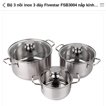
Bộ 3 nồi inox 3 đáy Fivestar FSB3004 nắp kính dùng bếp từ - 799,000 | Sanhangre
Đồ gia dụng & Nhà cửa
Điện gia dụng
Đồ tiện ích
Đồ chơi trẻ em
Sản phẩm khác
Thương hiệu
Tin tức